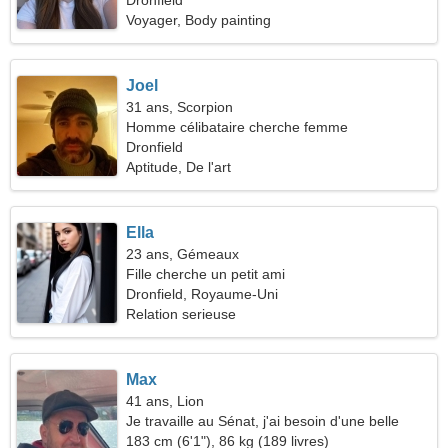
44
Dronfield
Voyager, Body painting
Joel
31 ans, Scorpion
Homme célibataire cherche femme
Dronfield
Aptitude, De l'art
Ella
23 ans, Gémeaux
Fille cherche un petit ami
Dronfield, Royaume-Uni
Relation serieuse
Max
41 ans, Lion
Je travaille au Sénat, j'ai besoin d'une belle
femme
183 cm (6'1"), 86 kg (189 livres)