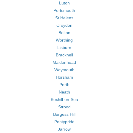
Luton
Portsmouth
St Helens
Croydon
Bolton
Worthing
Lisburn
Bracknell
Maidenhead
Weymouth
Horsham
Perth
Neath
Bexhill-on-Sea
Strood
Burgess Hill
Pontypridd
Jarrow