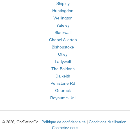
Shipley
Huntingdon
Wellington
Yateley
Blackwall
Chapel Allerton
Bishopstoke
Otley
Ladywell
The Boldons
Dalkeith
Penistone Rd
Gourock
Royaume-Uni
© 2026, GbrDatingGo |
Politique de confidentialité
|
Conditions d'utilisation
|
Contactez-nous