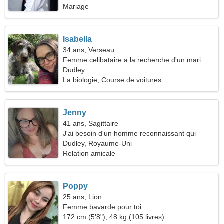
Mariage
Isabella
34 ans, Verseau
Femme celibataire a la recherche d'un mari
Dudley
La biologie, Course de voitures
Jenny
41 ans, Sagittaire
J'ai besoin d'un homme reconnaissant qui
cuisinerait ensemble
Dudley, Royaume-Uni
Relation amicale
Poppy
25 ans, Lion
Femme bavarde pour toi
172 cm (5'8"), 48 kg (105 livres)