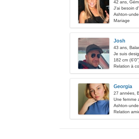
42 ans, Gé
J'ai besoin 
danser
Ashton-unde
Mariage
Josh
43 ans, Bala
Je suis desi
affectueuse
182 cm (6'0")
Relation à c
Georgia
27 années, B
Une femme al
Ashton-unde
Relation ami