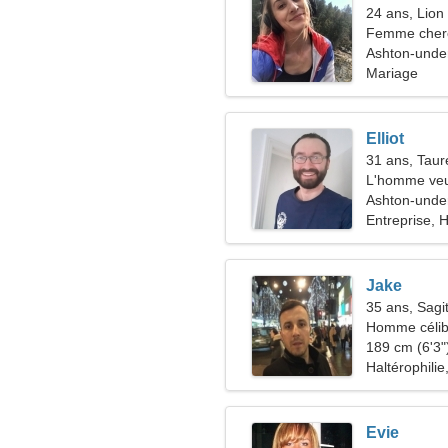
24 ans, Lion
Femme cher
Ashton-unde
Mariage
Elliot
31 ans, Tau
L'homme veu
Ashton-unde
Entreprise, H
Jake
35 ans, Sagit
Homme célib
189 cm (6'3")
Haltérophilie
Evie