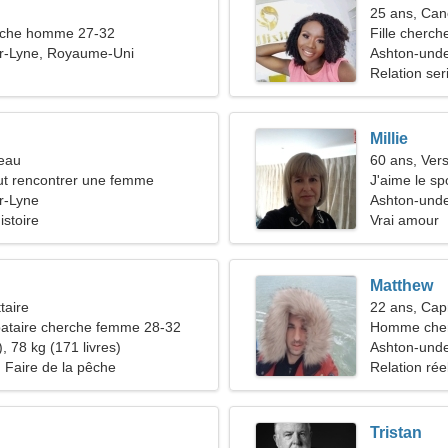
25 ans, Can
che homme 27-32
Fille cherch
r-Lyne, Royaume-Uni
Ashton-und
Relation ser
Millie
reau
60 ans, Ver
t rencontrer une femme
J'aime le sp
r-Lyne
Ashton-und
istoire
Vrai amour
Matthew
taire
22 ans, Cap
ataire cherche femme 28-32
Homme cher
, 78 kg (171 livres)
Ashton-und
, Faire de la pêche
Relation rée
Tristan