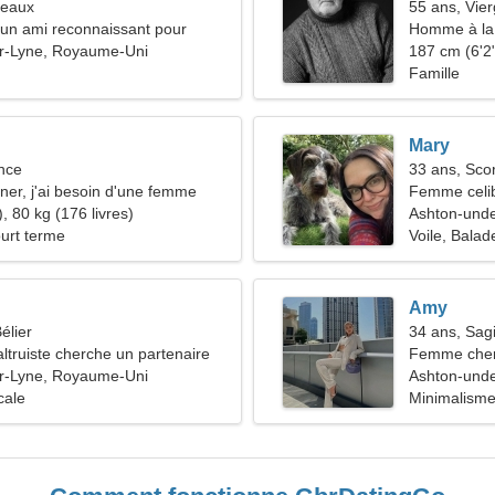
meaux
55 ans, Vie
d'un ami reconnaissant pour
Homme à la 
r-Lyne, Royaume-Uni
45-50
187 cm (6'2"
Famille
Mary
nce
33 ans, Sco
gner, j'ai besoin d'une femme
Femme celib
, 80 kg (176 livres)
35-43
Ashton-und
ourt terme
Voile, Balad
Amy
élier
34 ans, Sagi
truiste cherche un partenaire
Femme cher
r-Lyne, Royaume-Uni
Ashton-und
cale
Minimalisme,