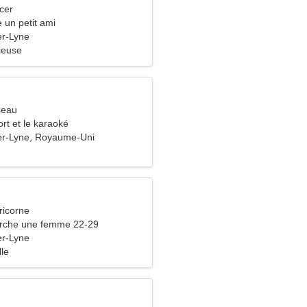
cer
e un petit ami
er-Lyne
ieuse
seau
ort et le karaoké
er-Lyne, Royaume-Uni
ricorne
che une femme 22-29
er-Lyne
lle