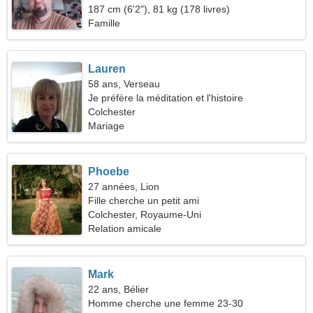
femme sexy
187 cm (6'2"), 81 kg (178 livres)
Famille
Lauren
58 ans, Verseau
Je préfère la méditation et l'histoire
Colchester
Mariage
Phoebe
27 années, Lion
Fille cherche un petit ami
Colchester, Royaume-Uni
Relation amicale
Mark
22 ans, Bélier
Homme cherche une femme 23-30