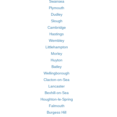
Swansea
Plymouth
Dudley
Slough
Cambridge
Hastings
Wembley
Littlehampton
Morley
Huyton
Batley
Wellingborough
Clacton-on-Sea
Lancaster
Bexhill-on-Sea
Houghton-le-Spring
Falmouth
Burgess Hill