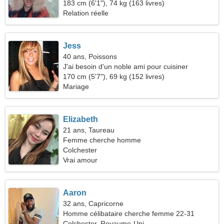
183 cm (6'1"), 74 kg (163 livres)
Relation réelle
Jess
40 ans, Poissons
J'ai besoin d'un noble ami pour cuisiner
ensemble
170 cm (5'7"), 69 kg (152 livres)
Mariage
Elizabeth
21 ans, Taureau
Femme cherche homme
Colchester
Vrai amour
Aaron
32 ans, Capricorne
Homme célibataire cherche femme 22-31
Colchester, Royaume-Uni