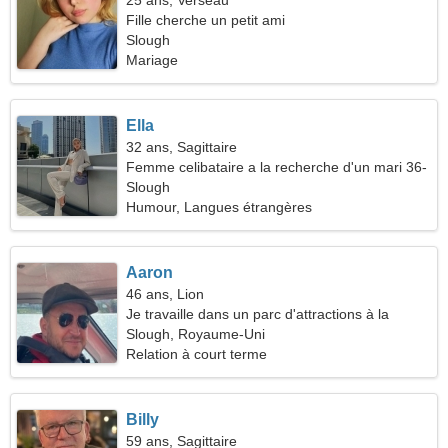
25 ans, Verseau
Fille cherche un petit ami
Slough
Mariage
Ella
32 ans, Sagittaire
Femme celibataire a la recherche d'un mari 36-
43
Slough
Humour, Langues étrangères
Aaron
46 ans, Lion
Je travaille dans un parc d'attractions à la
recherche d'une femme de rêve
Slough, Royaume-Uni
Relation à court terme
Billy
59 ans, Sagittaire