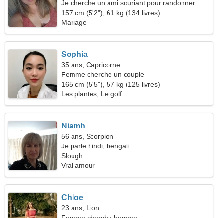
Je cherche un ami souriant pour randonner
ensemble
157 cm (5'2"), 61 kg (134 livres)
Mariage
Sophia
35 ans, Capricorne
Femme cherche un couple
165 cm (5'5"), 57 kg (125 livres)
Les plantes, Le golf
Niamh
56 ans, Scorpion
Je parle hindi, bengali
Slough
Vrai amour
Chloe
23 ans, Lion
Femme cherche homme