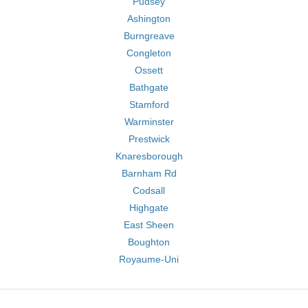
Pudsey
Ashington
Burngreave
Congleton
Ossett
Bathgate
Stamford
Warminster
Prestwick
Knaresborough
Barnham Rd
Codsall
Highgate
East Sheen
Boughton
Royaume-Uni