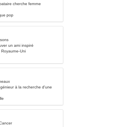
bataire cherche femme
que pop
ssons
uver un ami inspiré
, Royaume-Uni
meaux
ngénieur à la recherche d'une
ce
lle
 Cancer