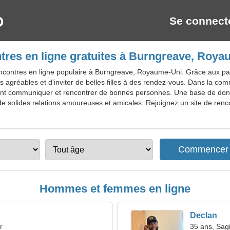
Se connect
tres en ligne gratuites à Burngreave, Roya
ncontres en ligne populaire à Burngreave, Royaume-Uni. Grâce aux pa
s agréables et d'inviter de belles filles à des rendez-vous. Dans la c
uvent communiquer et rencontrer de bonnes personnes. Une base de donn
 de solides relations amoureuses et amicales. Rejoignez un site de renc
Hommes et femmes en ligne
Declan
r
35 ans, Sagi