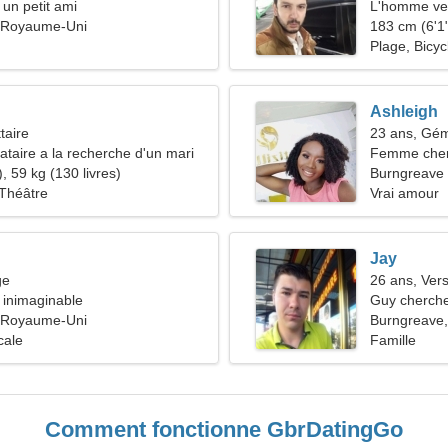
 un petit ami
L'homme ve
 Royaume-Uni
183 cm (6'1"
Plage, Bicyc
Ashleigh
taire
23 ans, Gé
taire a la recherche d'un mari
Femme che
, 59 kg (130 livres)
Burngreave
Théâtre
Vrai amour
Jay
ge
26 ans, Ver
 inimaginable
Guy cherche
 Royaume-Uni
Burngreave
cale
Famille
Comment fonctionne GbrDatingGo