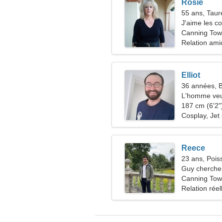
Rosie
55 ans, Tau
J'aime les co
Canning Tow
Relation ami
Elliot
36 années, B
L'homme veu
187 cm (6'2")
Cosplay, Jet 
Reece
23 ans, Pois
Guy cherche 
Canning Tow
Relation réel