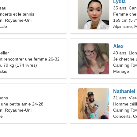
Lydia
reau
35 ans, Can
ncerts et le tennis
Femme cher
n, Royaume-Uni
169 cm (5'7"
cale
Alpinisme, 
Alex
élier
40 ans, Lion
t rencontrer une femme 26-32
Je cherche u
, 79 kg (174 livres)
Canning To
skis
Mariage
Nathaniel
sons
31 ans, Vie
une petite amie 24-28
Homme céli
n, Royaume-Uni
Canning To
le
Concerts, C