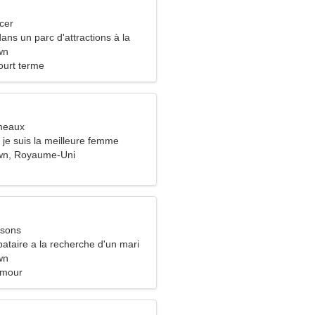
cer
dans un parc d'attractions à la
'une femme qualifiée
wn
ourt terme
meaux
 je suis la meilleure femme
wn, Royaume-Uni
ssons
ataire a la recherche d'un mari
wn
umour