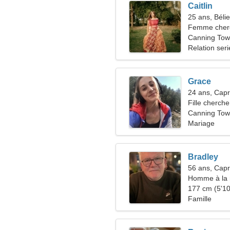
Caitlin
25 ans, Bélie
Femme che
Canning Tow
Relation ser
Grace
24 ans, Capr
Fille cherche
Canning To
Mariage
Bradley
56 ans, Capr
Homme à la 
48-53
177 cm (5'10"
Famille