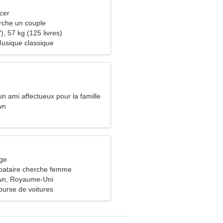
cer
che un couple
), 57 kg (125 livres)
Musique classique
n ami affectueux pour la famille
wn
rge
bataire cherche femme
wn, Royaume-Uni
ourse de voitures