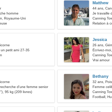
Matthew
r
44 ans, Can
rche homme
Je travaille 
n, Royaume-Uni
recherche d
Canning To
ieuse
Relation à c
Jessica
icorne
26 ans, Gé
 un petit ami 27-35
Écrivez-moi,
wn
Canning To
Vrai amour
Bethany
icorne
32 ans, Poi
recherche d'une femme senior
Femme celib
), 95 kg (209 livres)
38-44
Canning To
Football, H