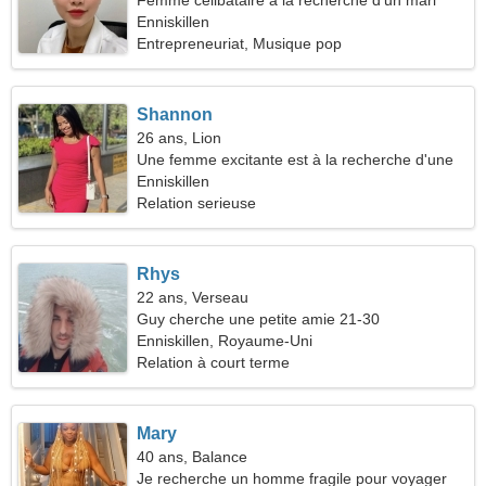
Femme celibataire a la recherche d'un mari
Enniskillen
Entrepreneuriat, Musique pop
Shannon
26 ans, Lion
Une femme excitante est à la recherche d'une
vraie relation
Enniskillen
Relation serieuse
Rhys
22 ans, Verseau
Guy cherche une petite amie 21-30
Enniskillen, Royaume-Uni
Relation à court terme
Mary
40 ans, Balance
Je recherche un homme fragile pour voyager