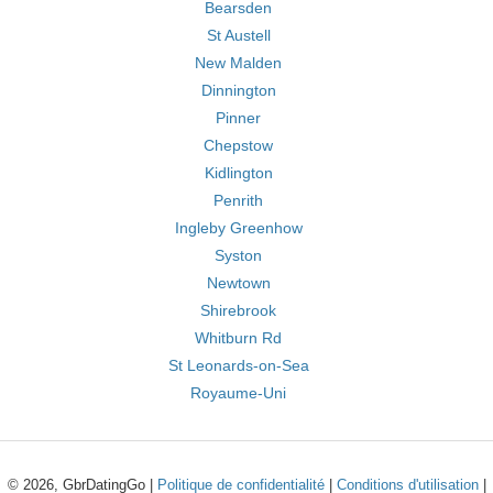
Bearsden
St Austell
New Malden
Dinnington
Pinner
Chepstow
Kidlington
Penrith
Ingleby Greenhow
Syston
Newtown
Shirebrook
Whitburn Rd
St Leonards-on-Sea
Royaume-Uni
© 2026, GbrDatingGo |
Politique de confidentialité
|
Conditions d'utilisation
|