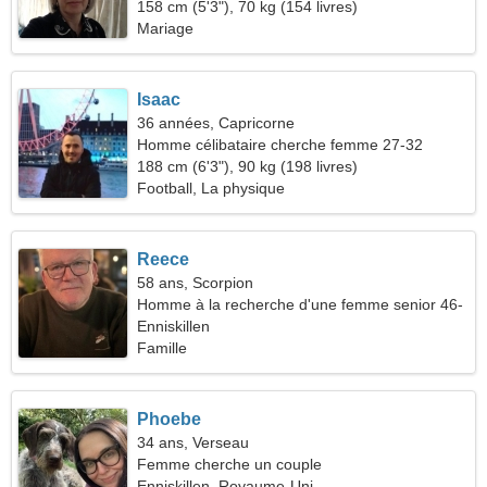
158 cm (5'3"), 70 kg (154 livres)
Mariage
Isaac
36 années, Capricorne
Homme célibataire cherche femme 27-32
188 cm (6'3"), 90 kg (198 livres)
Football, La physique
Reece
58 ans, Scorpion
Homme à la recherche d'une femme senior 46-
54
Enniskillen
Famille
Phoebe
34 ans, Verseau
Femme cherche un couple
Enniskillen, Royaume-Uni