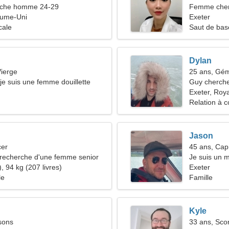
che homme 24-29
Femme cher
aume-Uni
Exeter
cale
Saut de bas
Dylan
ierge
25 ans, Gé
 je suis une femme douillette
Guy cherche
Exeter, Ro
Relation à c
Jason
cer
45 ans, Cap
recherche d'une femme senior
Je suis un 
, 94 kg (207 livres)
femme form
Exeter
le
Famille
Kyle
sons
33 ans, Sco