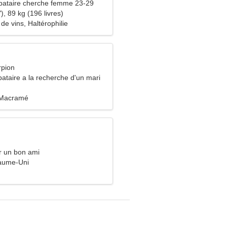
bataire cherche femme 23-29
), 89 kg (196 livres)
de vins, Haltérophilie
rpion
ataire a la recherche d'un mari
 Macramé
r un bon ami
yaume-Uni