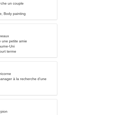
che un couple
e, Body painting
meaux
 une petite amie
yaume-Uni
ourt terme
ricorne
manager à la recherche d'une
idable
rpion