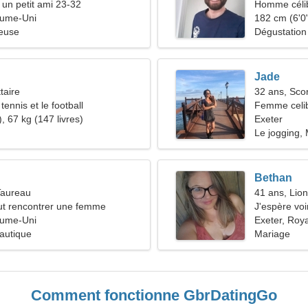
 un petit ami 23-32
Homme céli
aume-Uni
182 cm (6'0"
ieuse
Dégustation 
Jade
taire
32 ans, Sco
tennis et le football
Femme celib
, 67 kg (147 livres)
34-44
Exeter
Le jogging,
Bethan
Taureau
41 ans, Lion
t rencontrer une femme
J'espère voi
aume-Uni
Exeter, Ro
nautique
Mariage
Comment fonctionne GbrDatingGo