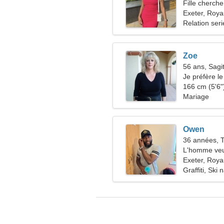
Fille cherche
Exeter, Roy
Relation ser
Zoe
56 ans, Sagit
Je préfère le 
166 cm (5'6")
Mariage
Owen
36 années, 
L'homme veu
Exeter, Roy
Graffiti, Ski 