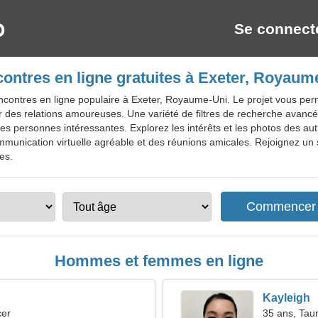
Se connect
ontres en ligne gratuites à Exeter, Royaum
contres en ligne populaire à Exeter, Royaume-Uni. Le projet vous perme
er des relations amoureuses. Une variété de filtres de recherche avancés
 des personnes intéressantes. Explorez les intérêts et les photos des 
unication virtuelle agréable et des réunions amicales. Rejoignez un s
tes.
Hommes et femmes en ligne
Kayleigh
cer
35 ans, Tau