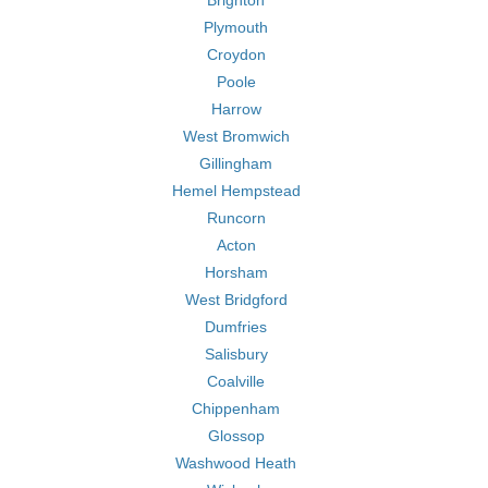
Brighton
Plymouth
Croydon
Poole
Harrow
West Bromwich
Gillingham
Hemel Hempstead
Runcorn
Acton
Horsham
West Bridgford
Dumfries
Salisbury
Coalville
Chippenham
Glossop
Washwood Heath