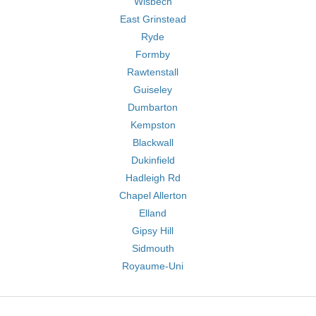
Wisbech
East Grinstead
Ryde
Formby
Rawtenstall
Guiseley
Dumbarton
Kempston
Blackwall
Dukinfield
Hadleigh Rd
Chapel Allerton
Elland
Gipsy Hill
Sidmouth
Royaume-Uni