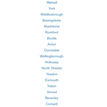
Walsall
York
Middlesbrough
Basingstoke
Maidstone
Romford
Bootle
Acton
Dunstable
Wellingborough
Holloway
North Shields
Yeadon
Exmouth
Totton
Strood
Beverley
Consett