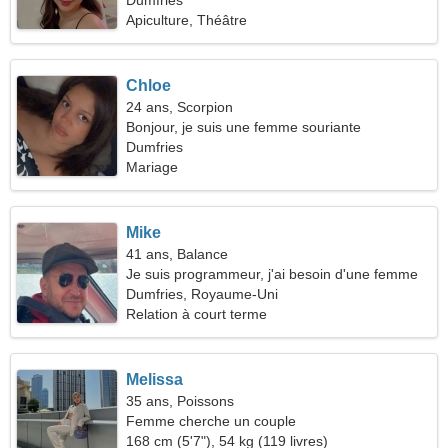
Dumfries
Apiculture, Théâtre
Chloe
24 ans, Scorpion
Bonjour, je suis une femme souriante
Dumfries
Mariage
Mike
41 ans, Balance
Je suis programmeur, j'ai besoin d'une femme
modeste
Dumfries, Royaume-Uni
Relation à court terme
Melissa
35 ans, Poissons
Femme cherche un couple
168 cm (5'7"), 54 kg (119 livres)