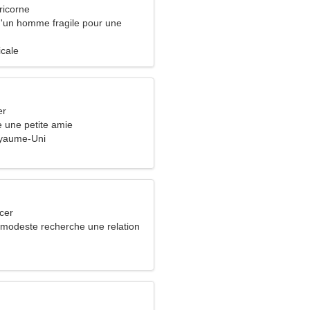
ricorne
 d'un homme fragile pour une
icale
er
 une petite amie
oyaume-Uni
cer
odeste recherche une relation