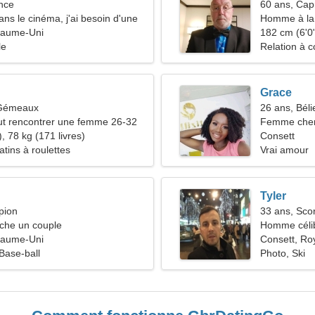
nce
60 ans, Cap
dans le cinéma, j'ai besoin d'une
Homme à la 
me
yaume-Uni
182 cm (6'0"
le
Relation à c
Grace
 Gémeaux
26 ans, Béli
t rencontrer une femme 26-32
Femme che
, 78 kg (171 livres)
Consett
Patins à roulettes
Vrai amour
Tyler
pion
33 ans, Sco
he un couple
Homme céli
yaume-Uni
Consett, R
 Base-ball
Photo, Ski