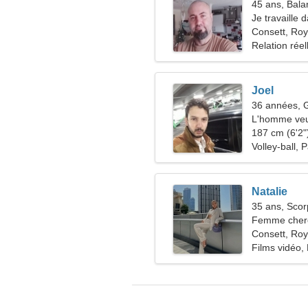
45 ans, Bala
Je travaille 
gentille fem
Consett, Ro
Relation réel
Joel
36 années,
L'homme veu
187 cm (6'2")
Volley-ball, 
Natalie
35 ans, Scor
Femme cherc
Consett, Ro
Films vidéo,