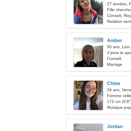
27 années, 
Fille cherche
Consett, Ro
Relation ser
Amber
55 ans, Lion
J'aime le spo
Consett
Mariage
Chloe
34 ans, Ver
Femme celiba
37-41
172 cm (5'8")
Musique pop
Jordan