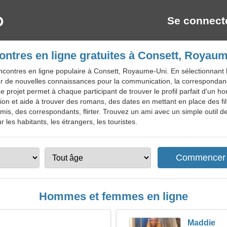
Se connect
ntres en ligne gratuites à Consett, Royau
contres en ligne populaire à Consett, Royaume-Uni. En sélectionnant le
uver de nouvelles connaissances pour la communication, la corresponda
e projet permet à chaque participant de trouver le profil parfait d'un
ion et aide à trouver des romans, des dates en mettant en place des filt
is, des correspondants, flirter. Trouvez un ami avec un simple outil d
 les habitants, les étrangers, les touristes.
Hommes et femmes en ligne
Maddie