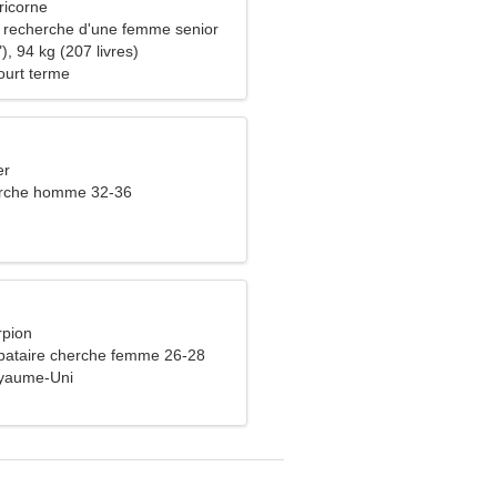
ricorne
recherche d'une femme senior
), 94 kg (207 livres)
ourt terme
er
rche homme 32-36
rpion
bataire cherche femme 26-28
oyaume-Uni