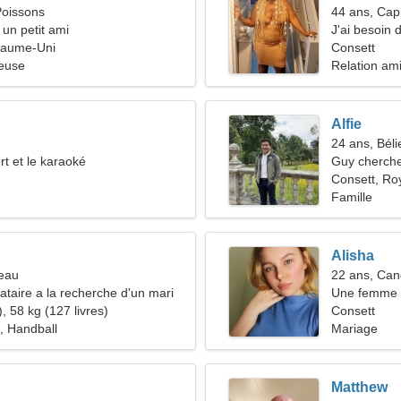
Poissons
44 ans, Cap
 un petit ami
J'ai besoin
yaume-Uni
famille
Consett
ieuse
Relation am
Alfie
24 ans, Béli
rt et le karaoké
Guy cherche
Consett, R
Famille
Alisha
seau
22 ans, Can
taire a la recherche d'un mari
Une femme m
, 58 kg (127 livres)
passionnée
Consett
, Handball
Mariage
Matthew