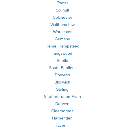
Exeter
Solihull
Colchester
Walthamstow
Worcester
Grimsby
Hemel Hempstead
Kingswood
Bootle
South Benfleet
Douvres
Bloxwich
Stirling
Stratford-upon-Avon
Darwen
Cleethorpes
Harpenden
Haverhill