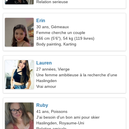
Relation serieuse
Erin
30 ans, Gémeaux
Femme cherche un couple
166 cm (5'6"), 54 kg (119 livres)
Body painting, Karting
Lauren
27 années, Vierge
Une femme ambitieuse à la recherche d'une
vraie relation
Haslingden
Vrai amour
Ruby
41 ans, Poissons
J'ai besoin d'un bon ami pour skier
Haslingden, Royaume-Uni
Relation amicale