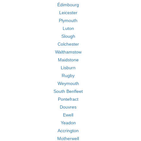
Édimbourg
Leicester
Plymouth
Luton
Slough
Colchester
Walthamstow
Maidstone
Lisburn
Rugby
Weymouth
South Benfleet
Pontefract
Douvres
Ewell
Yeadon
Accrington
Motherwell