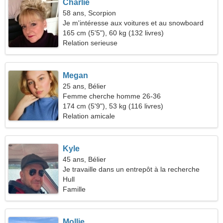
Charlie
58 ans, Scorpion
Je m'intéresse aux voitures et au snowboard
165 cm (5'5"), 60 kg (132 livres)
Relation serieuse
Megan
25 ans, Bélier
Femme cherche homme 26-36
174 cm (5'9"), 53 kg (116 livres)
Relation amicale
Kyle
45 ans, Bélier
Je travaille dans un entrepôt à la recherche
d'une belle femme
Hull
Famille
Mollie