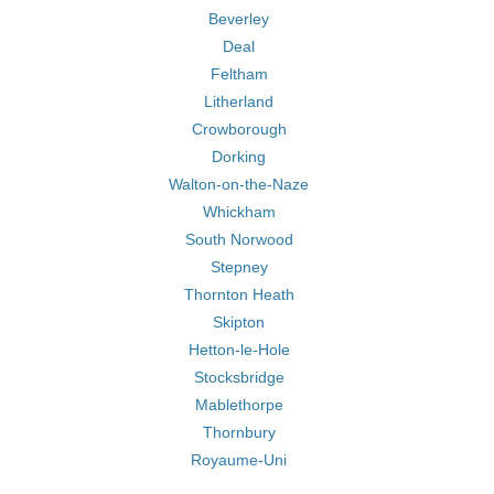
Beverley
Deal
Feltham
Litherland
Crowborough
Dorking
Walton-on-the-Naze
Whickham
South Norwood
Stepney
Thornton Heath
Skipton
Hetton-le-Hole
Stocksbridge
Mablethorpe
Thornbury
Royaume-Uni