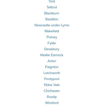
York
Telford
Blackburn
Basildon
Newcastle-under-Lyme
Wakefield
Putney
Fylde
Dewsbury
Meikle Earnock
Acton
Paignton
Letchworth
Pontypool
Ebbw Vale
Chichester
Ruislip
Winsford