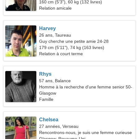
160 cm (5'3"), 60 kg (132 livres)
Relation amicale
Harvey
26 ans, Taureau
Guy cherche une petite amie 24-28
179 cm (5'11"), 74 kg (163 livres)
Relation à court terme
Rhys
57 ans, Balance
Homme à la recherche d'une femme senior 50-
52
Glasgow
Famille
Chelsea
27 années, Verseau
Rencontrons-nous, je suis une femme curieuse
Glasgow, Royaume-Uni