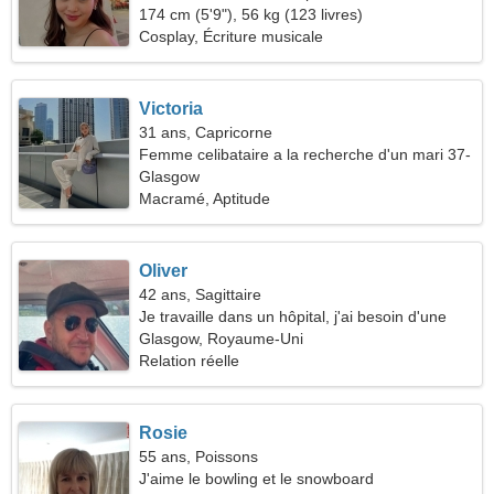
174 cm (5'9"), 56 kg (123 livres)
Cosplay, Écriture musicale
Victoria
31 ans, Capricorne
Femme celibataire a la recherche d'un mari 37-
43
Glasgow
Macramé, Aptitude
Oliver
42 ans, Sagittaire
Je travaille dans un hôpital, j'ai besoin d'une
femme sexy
Glasgow, Royaume-Uni
Relation réelle
Rosie
55 ans, Poissons
J'aime le bowling et le snowboard