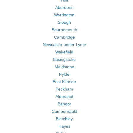
Hull
Aberdeen
Warrington
Slough
Bournemouth
Cambridge
Newcastle-under-Lyme
Wakefield
Basingstoke
Maidstone
Fylde
East Kilbride
Peckham
Aldershot
Bangor
Cumbernauld
Bletchley
Hayes