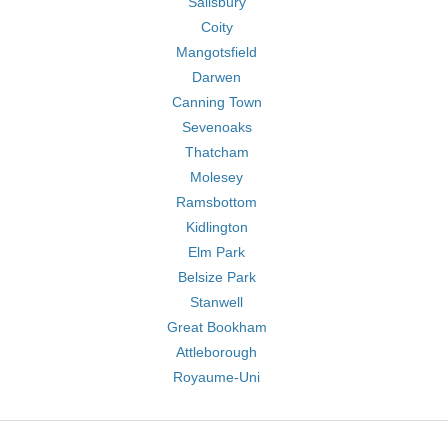
Salisbury
Coity
Mangotsfield
Darwen
Canning Town
Sevenoaks
Thatcham
Molesey
Ramsbottom
Kidlington
Elm Park
Belsize Park
Stanwell
Great Bookham
Attleborough
Royaume-Uni