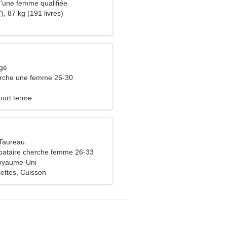
d'une femme qualifiée
), 87 kg (191 livres)
rge
che une femme 26-30
ourt terme
Taureau
bataire cherche femme 26-33
Royaume-Uni
lettes, Cuisson