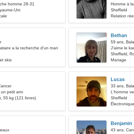
che homme 28-31
Homme à la 
oyaume-Uni
Sheffield
cale
Relation rée
Bethan
r
59 ans, Bal
taire a la recherche d'un mari
J'aime le ka
Sheffield, 
et skis
Mariage
Lucas
Cancer
33 ans, Bal
 un petit ami
L'homme ve
, 55 kg (121 livres)
Sheffield
Électronique
Benjamin
meaux
43 ans, Can