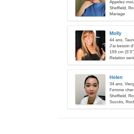
Appelez-moi,
Sheffield, R
Mariage
Molly
44 ans, Tau
J'ai besoin 
danser
159 cm (5'3")
Relation ser
Helen
34 ans, Vier
Femme cherc
Sheffield, R
Succès, Roc