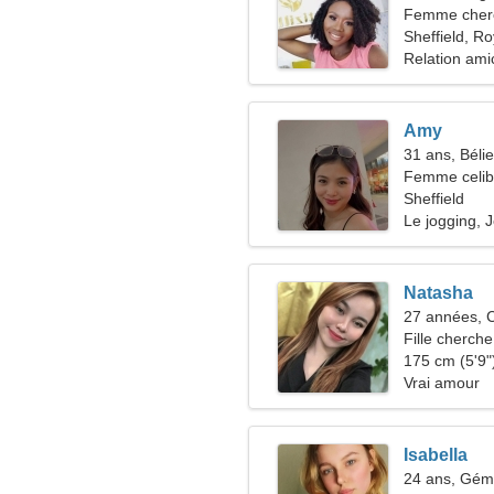
Femme cher
Sheffield, R
Relation ami
Amy
31 ans, Bélie
Femme celiba
Sheffield
Le jogging, J
Natasha
27 années, 
Fille cherche
175 cm (5'9")
Vrai amour
Isabella
24 ans, Gé