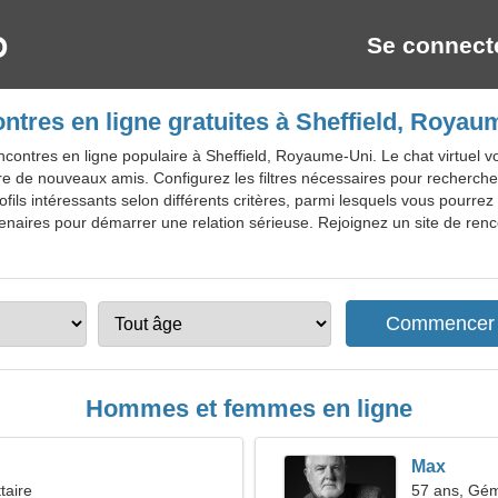
Se connect
ntres en ligne gratuites à Sheffield, Royau
contres en ligne populaire à Sheffield, Royaume-Uni. Le chat virtuel 
aire de nouveaux amis. Configurez les filtres nécessaires pour recherche
ils intéressants selon différents critères, parmi lesquels vous pourrez 
tenaires pour démarrer une relation sérieuse. Rejoignez un site de renco
Hommes et femmes en ligne
Max
taire
57 ans, Gé