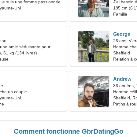
 je suis une femme passionnée
J'ai besoin 
oyaume-Uni
185 cm (6'1"
Famille
George
reau
26 ans, Vie
d'une amie séduisante pour
Homme cher
, 61 kg (134 livres)
Sheffield
ieuse
Relation à c
Andrew
ge
36 années, 
he un couple
Homme céli
oyaume-Uni
Sheffield, 
he
Patins à rou
Comment fonctionne GbrDatingGo