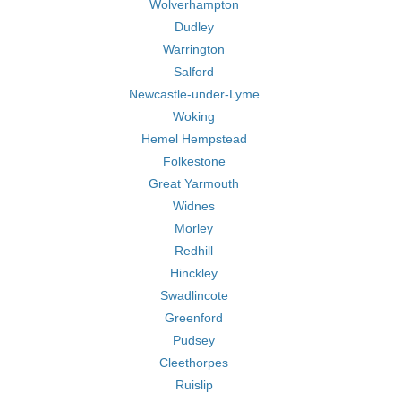
Wolverhampton
Dudley
Warrington
Salford
Newcastle-under-Lyme
Woking
Hemel Hempstead
Folkestone
Great Yarmouth
Widnes
Morley
Redhill
Hinckley
Swadlincote
Greenford
Pudsey
Cleethorpes
Ruislip