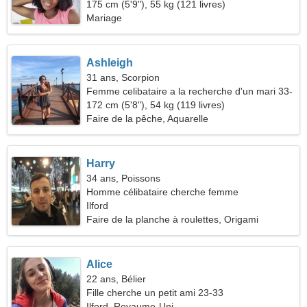
175 cm (5'9"), 55 kg (121 livres)
Mariage
Ashleigh
31 ans, Scorpion
Femme celibataire a la recherche d'un mari 33-
42
172 cm (5'8"), 54 kg (119 livres)
Faire de la pêche, Aquarelle
Harry
34 ans, Poissons
Homme célibataire cherche femme
Ilford
Faire de la planche à roulettes, Origami
Alice
22 ans, Bélier
Fille cherche un petit ami 23-33
Ilford, Royaume-Uni