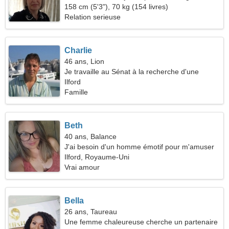
158 cm (5'3"), 70 kg (154 livres)
Relation serieuse
Charlie
46 ans, Lion
Je travaille au Sénat à la recherche d'une
femme timide
Ilford
Famille
Beth
40 ans, Balance
J'ai besoin d'un homme émotif pour m'amuser
Ilford, Royaume-Uni
Vrai amour
Bella
26 ans, Taureau
Une femme chaleureuse cherche un partenaire