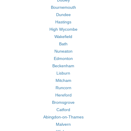
Dudley
Bournemouth
Dundee
Hastings
High Wycombe
Wakefield
Bath
Nuneaton
Edmonton
Beckenham
Lisburn
Mitcham
Runcorn
Hereford
Bromsgrove
Catford
Abingdon-on-Thames
Malvern