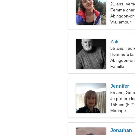
21 ans, Ver
Femme cher
Abingdon-o
Vrai amour
Zak
56 ans, Tau
Homme à la 
45-54
Abingdon-o
Famille
Jennifer
55 ans, Gé
Je préfère le
155 cm (5'2")
Mariage
Jonathan