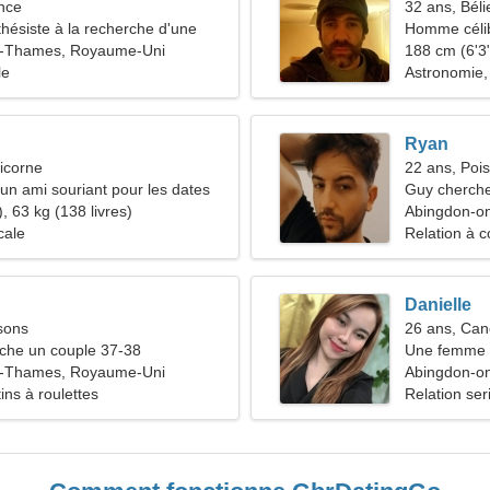
nce
32 ans, Béli
thésiste à la recherche d'une
Homme céli
n-Thames, Royaume-Uni
188 cm (6'3"
le
Astronomie,
Ryan
icorne
22 ans, Poi
'un ami souriant pour les dates
Guy cherche
, 63 kg (138 livres)
Abingdon-o
cale
Relation à c
Danielle
sons
26 ans, Can
he un couple 37-38
Une femme i
n-Thames, Royaume-Uni
relation sér
Abingdon-o
ins à roulettes
Relation ser