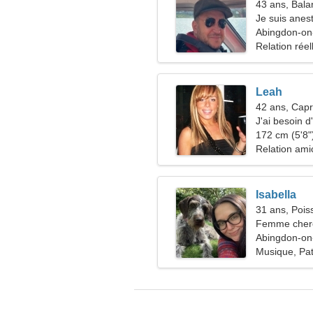
43 ans, Bala
Je suis anes
femme drôle
Abingdon-o
Relation réel
Leah
42 ans, Capr
J'ai besoin d
172 cm (5'8")
Relation ami
Isabella
31 ans, Pois
Femme cherc
Abingdon-o
Musique, Pat