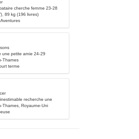
er
bataire cherche femme 23-28
), 89 kg (196 livres)
 Aventures
ssons
 une petite amie 24-29
n-Thames
ourt terme
cer
nestimable recherche une
ieuse
n-Thames, Royaume-Uni
ieuse