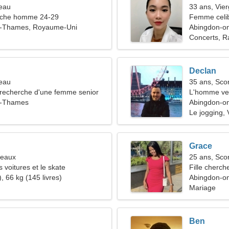
seau
33 ans, Vie
che homme 24-29
Femme celib
n-Thames, Royaume-Uni
Abingdon-o
Concerts, Ra
Declan
reau
35 ans, Sco
recherche d'une femme senior
L'homme ve
n-Thames
Abingdon-o
Le jogging, 
Grace
meaux
25 ans, Sco
s voitures et le skate
Fille cherch
, 66 kg (145 livres)
Abingdon-o
Mariage
Ben