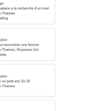
rge
ataire a la recherche d'un mari
n-Thames
fting
rpion
ut rencontrer une femme
n-Thames, Royaume-Uni
Voile
rpion
e un petit ami 31-32
n-Thames