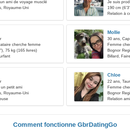
d'un ami de voyage musclé
Je suis prod
s, Royaume-Uni
sexy
190 cm (6'3"
Relation à c
Mollie
r
30 ans, Cap
ataire cherche femme
Femme cher
), 75 kg (165 livres)
Bognor Reg
urfant
Billard, Fai
Chloe
r
22 ans, Tau
 un petit ami
Femme che
s, Royaume-Uni
Bognor Reg
ieuse
Relation am
Comment fonctionne GbrDatingGo