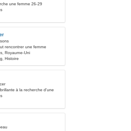
che une femme 26-29
is
er
ssons
ut rencontrer une femme
is, Royaume-Uni
g, Histoire
cer
rillante à la recherche d'une
ssionnée
is
seau