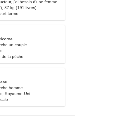
ucteur, j'ai besoin d'une femme
), 87 kg (191 livres)
ourt terme
ricorne
che un couple
is
re de la pêche
reau
rche homme
is, Royaume-Uni
icale