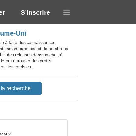
er
S’inscrire
aume-Uni
de à faire des connaissances
relations amoureuses et de nombreux
lir des relations dans un chat, à
deront à trouver des profils
rs, les touristes.
meaux