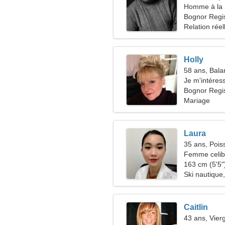
Homme à la 
44-53
Bognor Regi
Relation réel
Holly
58 ans, Bala
Je m'intéress
Bognor Regi
Mariage
Laura
35 ans, Pois
Femme celiba
163 cm (5'5")
Ski nautique
Caitlin
43 ans, Vier