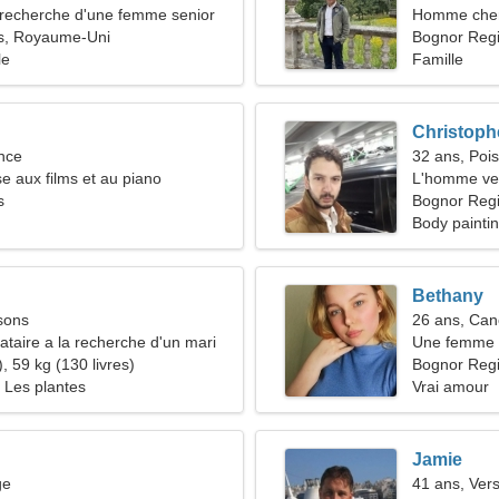
recherche d'une femme senior
Homme cher
s, Royaume-Uni
Bognor Reg
le
Famille
Christoph
nce
32 ans, Poi
e aux films et au piano
L'homme ve
s
Bognor Reg
Body paintin
Bethany
sons
26 ans, Can
taire a la recherche d'un mari
Une femme b
, 59 kg (130 livres)
relation pa
Bognor Reg
, Les plantes
Vrai amour
Jamie
ge
41 ans, Ver