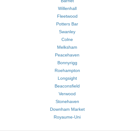
Barnet
Willenhall
Fleetwood
Potters Bar
Swanley
Colne
Melksham
Peacehaven
Bonnyrigg
Roehampton
Longsight
Beaconsfield
Verwood
Stonehaven
Downham Market
Royaume-Uni