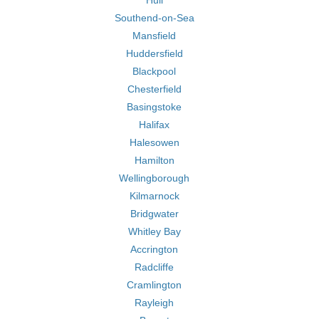
Hull
Southend-on-Sea
Mansfield
Huddersfield
Blackpool
Chesterfield
Basingstoke
Halifax
Halesowen
Hamilton
Wellingborough
Kilmarnock
Bridgwater
Whitley Bay
Accrington
Radcliffe
Cramlington
Rayleigh