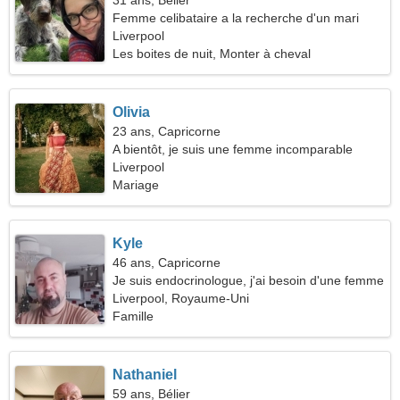
31 ans, Bélier
Femme celibataire a la recherche d'un mari
Liverpool
Les boites de nuit, Monter à cheval
Olivia
23 ans, Capricorne
A bientôt, je suis une femme incomparable
Liverpool
Mariage
Kyle
46 ans, Capricorne
Je suis endocrinologue, j'ai besoin d'une femme
sympathique
Liverpool, Royaume-Uni
Famille
Nathaniel
59 ans, Bélier