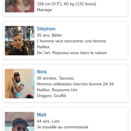
promenade ensemble
158 cm (5'3"), 60 kg (132 livres)
Mariage
Stephen
35 ans, Bélier
L'homme veut rencontrer une femme
Halifax
De l'art, Reposez-vous dans la nature
Nick
36 années, Taureau
Homme célibataire cherche femme 24-34
Halifax, Royaume-Uni
Origami, Graffiti
Matt
44 ans, Lion
Je travaille au commissariat