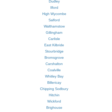
Dudley
Ilford
High Wycombe
Salford
Walthamstow
Gillingham
Carlisle
East Kilbride
Stourbridge
Bromsgrove
Carshalton
Coalville
Whitley Bay
Billericay
Chipping Sodbury
Hitchin
Wickford
Brighouse