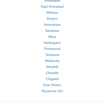
Whitstable
East Grinstead
Witham
Royton
Amersham
Sandown
Ware
Haslingden
Portswood
Strabane
Wetherby
Westhill
Cheadle
Chigwell
East Sheen
Royaume-Uni