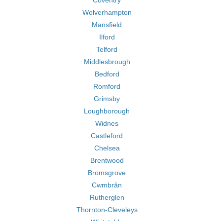
Coventry
Wolverhampton
Mansfield
Ilford
Telford
Middlesbrough
Bedford
Romford
Grimsby
Loughborough
Widnes
Castleford
Chelsea
Brentwood
Bromsgrove
Cwmbrân
Rutherglen
Thornton-Cleveleys