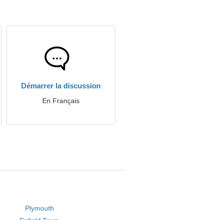
Démarrer la discussion
En Français
Plymouth