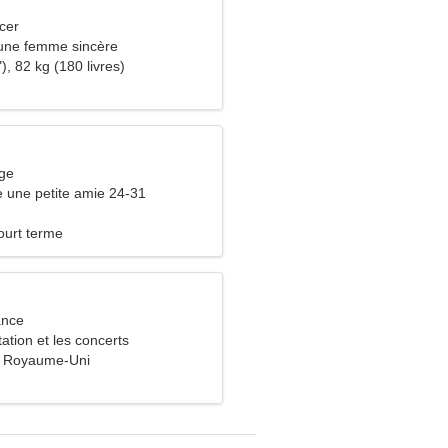
cer
une femme sincère
), 82 kg (180 livres)
rge
 une petite amie 24-31
ourt terme
ance
tation et les concerts
, Royaume-Uni