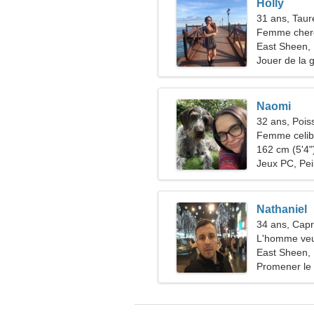
Holly
31 ans, Tau
Femme cherc
East Sheen,
Jouer de la g
Naomi
32 ans, Pois
Femme celiba
38-43
162 cm (5'4")
Jeux PC, Pei
Nathaniel
34 ans, Capr
L'homme veu
East Sheen,
Promener le 