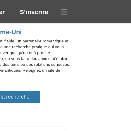
er
S’inscrire
ume-Uni
 fiable, un partenaire romantique et
ose une recherche pratique qui vous
ver quelqu'un et à profiter
 de vous faire des amis et d'établir
e des amis ou des relations sérieuses.
mantiques. Rejoignez un site de