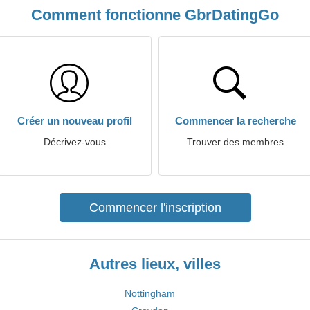
Comment fonctionne GbrDatingGo
Créer un nouveau profil
Commencer la recherche
Décrivez-vous
Trouver des membres
Commencer l'inscription
Autres lieux, villes
Nottingham