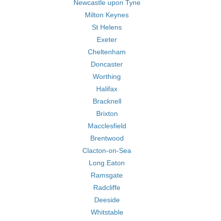
Newcastle upon Tyne
Milton Keynes
St Helens
Exeter
Cheltenham
Doncaster
Worthing
Halifax
Bracknell
Brixton
Macclesfield
Brentwood
Clacton-on-Sea
Long Eaton
Ramsgate
Radcliffe
Deeside
Whitstable