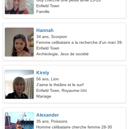
Guy cherche une petite amie 25-28
Enfield Town
Famille
Hannah
34 ans, Scorpion
Femme celibataire a la recherche d'un mari 39-
42
Enfield Town
Archéologie, Jeux de société
Kirsty
56 ans, Lion
J'aime le théâtre et le surf
Enfield Town, Royaume-Uni
Mariage
Alexander
35 ans, Poissons
Homme célibataire cherche femme 28-30