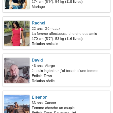
174 cm (5'9"), 54 kg (119 livres)
Mariage
Rachel
22 ans, Gémeaux
La femme affectueuse cherche des amis
170 cm (5'7"), 53 kg (116 livres)
Relation amicale
David
46 ans, Vierge
Je suis ingénieur, j'ai besoin d'une femme
sincère
Enfield Town
Relation réelle
Eleanor
33 ans, Cancer
Femme cherche un couple
Enfield Town, Royaume-Uni