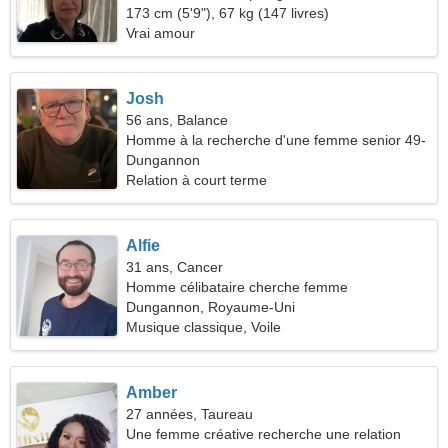
173 cm (5'9"), 67 kg (147 livres)
Vrai amour
Josh
56 ans, Balance
Homme à la recherche d'une femme senior 49-
53
Dungannon
Relation à court terme
Alfie
31 ans, Cancer
Homme célibataire cherche femme
Dungannon, Royaume-Uni
Musique classique, Voile
Amber
27 années, Taureau
Une femme créative recherche une relation