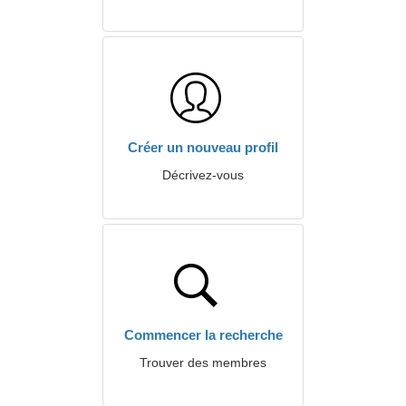
Créer un nouveau profil
Décrivez-vous
Commencer la recherche
Trouver des membres