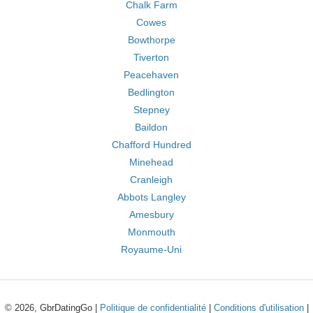
Chalk Farm
Cowes
Bowthorpe
Tiverton
Peacehaven
Bedlington
Stepney
Baildon
Chafford Hundred
Minehead
Cranleigh
Abbots Langley
Amesbury
Monmouth
Royaume-Uni
© 2026, GbrDatingGo |
Politique de confidentialité
|
Conditions d'utilisation
|