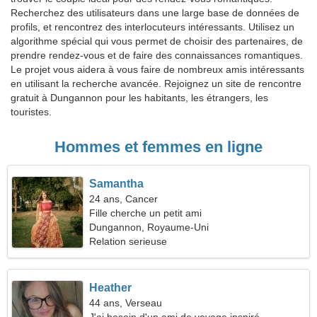
Recherchez des utilisateurs dans une large base de données de
profils, et rencontrez des interlocuteurs intéressants. Utilisez un
algorithme spécial qui vous permet de choisir des partenaires, de
prendre rendez-vous et de faire des connaissances romantiques.
Le projet vous aidera à vous faire de nombreux amis intéressants
en utilisant la recherche avancée. Rejoignez un site de rencontre
gratuit à Dungannon pour les habitants, les étrangers, les
touristes.
Hommes et femmes en ligne
Samantha
24 ans, Cancer
Fille cherche un petit ami
Dungannon, Royaume-Uni
Relation serieuse
Heather
44 ans, Verseau