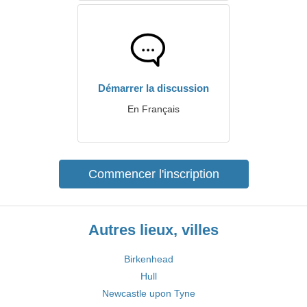
Démarrer la discussion
En Français
Commencer l'inscription
Autres lieux, villes
Birkenhead
Hull
Newcastle upon Tyne