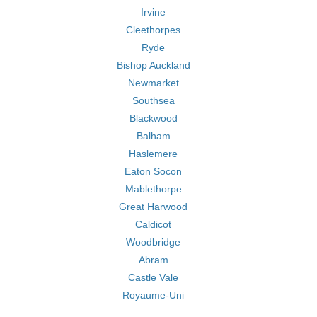
Irvine
Cleethorpes
Ryde
Bishop Auckland
Newmarket
Southsea
Blackwood
Balham
Haslemere
Eaton Socon
Mablethorpe
Great Harwood
Caldicot
Woodbridge
Abram
Castle Vale
Royaume-Uni