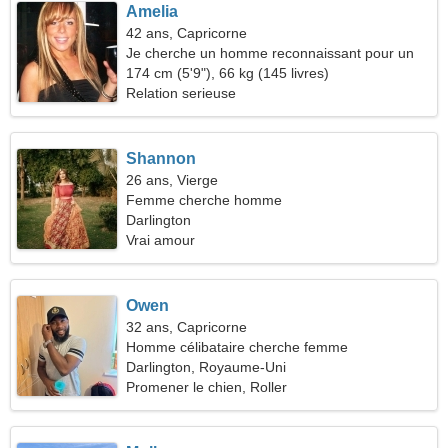
Amelia
42 ans, Capricorne
Je cherche un homme reconnaissant pour un
voyage commun
174 cm (5'9"), 66 kg (145 livres)
Relation serieuse
Shannon
26 ans, Vierge
Femme cherche homme
Darlington
Vrai amour
Owen
32 ans, Capricorne
Homme célibataire cherche femme
Darlington, Royaume-Uni
Promener le chien, Roller