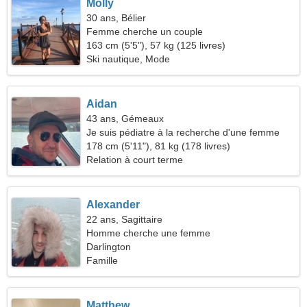
Molly
30 ans, Bélier
Femme cherche un couple
163 cm (5'5"), 57 kg (125 livres)
Ski nautique, Mode
Aidan
43 ans, Gémeaux
Je suis pédiatre à la recherche d'une femme
pleine d'esprit
178 cm (5'11"), 81 kg (178 livres)
Relation à court terme
Alexander
22 ans, Sagittaire
Homme cherche une femme
Darlington
Famille
Matthew