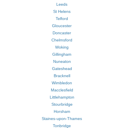
Leeds
St Helens
Telford
Gloucester
Doncaster
Chelmsford
Woking
Gillingham
Nuneaton
Gateshead
Bracknell
Wimbledon
Macclesfield
Littlehampton
Stourbridge
Horsham
Staines-upon-Thames
Tonbridge