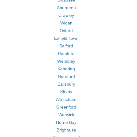
Swansea
Aberdeen
Crawley
Wigan
Oxford
Enfield Town
Salford
Romford
Wembley
Kettering
Hereford
Salisbury
Kirkby
Altrincham
Greenford
Warwick
Herne Bay
Brighouse