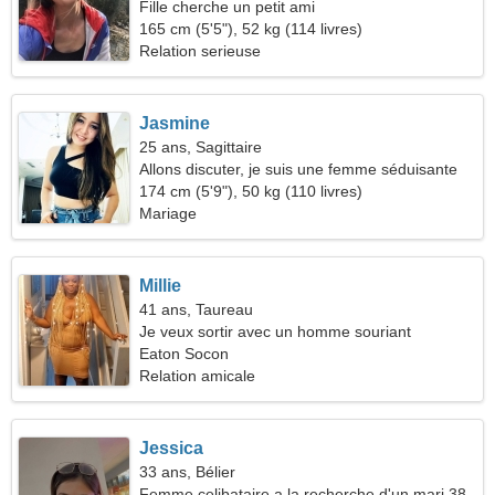
Fille cherche un petit ami
165 cm (5'5"), 52 kg (114 livres)
Relation serieuse
Jasmine
25 ans, Sagittaire
Allons discuter, je suis une femme séduisante
174 cm (5'9"), 50 kg (110 livres)
Mariage
Millie
41 ans, Taureau
Je veux sortir avec un homme souriant
Eaton Socon
Relation amicale
Jessica
33 ans, Bélier
Femme celibataire a la recherche d'un mari 38-