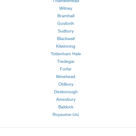
Thamesmead
Witney
Bramhall
Gosforth
Sudbury
Blackwall
Kilwinning
Tottenham Hale
Tredegar
Forfar
Minehead
Oldbury
Desborough
Amesbury
Baldock
Royaume-Uni