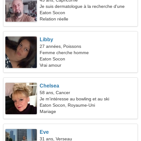
45 ans, Capricorne
Je suis dermatologue à la recherche d'une
femme séduisante
Eaton Socon
Relation réelle
Libby
27 années, Poissons
Femme cherche homme
Eaton Socon
Vrai amour
Chelsea
58 ans, Cancer
Je m'intéresse au bowling et au ski
Eaton Socon, Royaume-Uni
Mariage
Eve
31 ans, Verseau