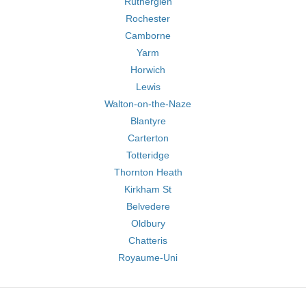
Rutherglen
Rochester
Camborne
Yarm
Horwich
Lewis
Walton-on-the-Naze
Blantyre
Carterton
Totteridge
Thornton Heath
Kirkham St
Belvedere
Oldbury
Chatteris
Royaume-Uni