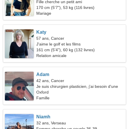
Fille cherche un petit ami
170 cm (5'7"), 53 kg (116 livres)
Mariage
Katy
57 ans, Cancer
J'aime le golf et les films
161 cm (5'4"), 60 kg (132 livres)
Relation amicale
Adam
42 ans, Cancer
Je suis chirurgien plasticien, j'ai besoin d'une
belle femme
Oxford
Famille
Niamh
32 ans, Verseau
Femme cherche un couple 36-39