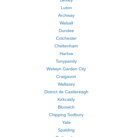
Bexley
Luton
Archway
Walsall
Dundee
Colchester
Cheltenham
Harlow
Tonypandy
Welwyn Garden City
Craigavon
Wallasey
District de Castlereagh
Kirkcaldy
Bloxwich
Chipping Sodbury
Yate
Spalding