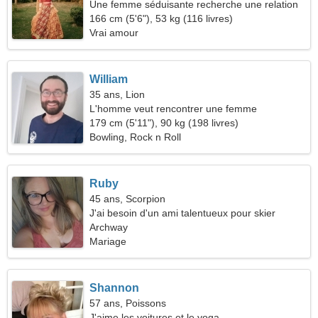
Une femme séduisante recherche une relation
passionnée
166 cm (5'6"), 53 kg (116 livres)
Vrai amour
William
35 ans, Lion
L'homme veut rencontrer une femme
179 cm (5'11"), 90 kg (198 livres)
Bowling, Rock n Roll
Ruby
45 ans, Scorpion
J'ai besoin d'un ami talentueux pour skier
ensemble
Archway
Mariage
Shannon
57 ans, Poissons
J'aime les voitures et le yoga