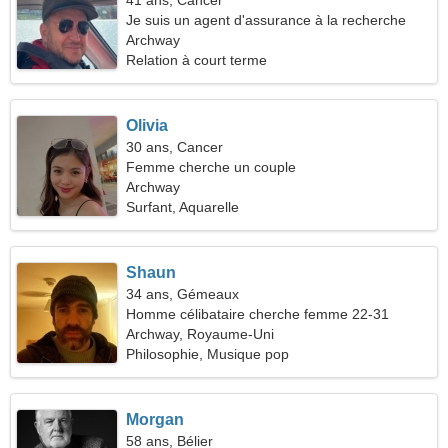
41 ans, Cancer
Je suis un agent d'assurance à la recherche
d'une belle femme
Archway
Relation à court terme
Olivia
30 ans, Cancer
Femme cherche un couple
Archway
Surfant, Aquarelle
Shaun
34 ans, Gémeaux
Homme célibataire cherche femme 22-31
Archway, Royaume-Uni
Philosophie, Musique pop
Morgan
58 ans, Bélier