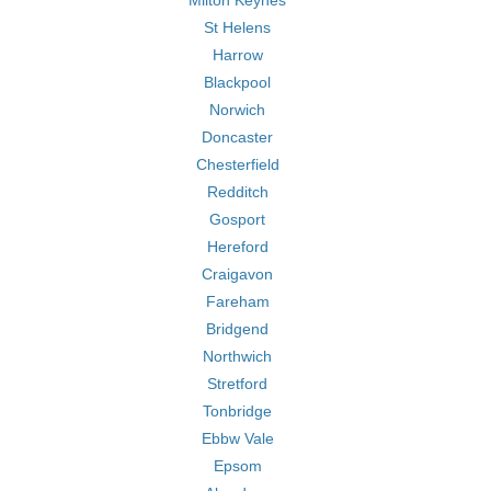
Milton Keynes
St Helens
Harrow
Blackpool
Norwich
Doncaster
Chesterfield
Redditch
Gosport
Hereford
Craigavon
Fareham
Bridgend
Northwich
Stretford
Tonbridge
Ebbw Vale
Epsom