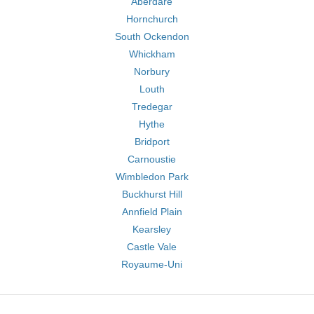
Aberdare
Hornchurch
South Ockendon
Whickham
Norbury
Louth
Tredegar
Hythe
Bridport
Carnoustie
Wimbledon Park
Buckhurst Hill
Annfield Plain
Kearsley
Castle Vale
Royaume-Uni