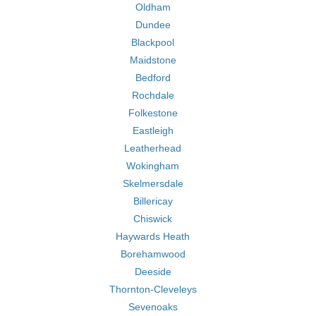
Oldham
Dundee
Blackpool
Maidstone
Bedford
Rochdale
Folkestone
Eastleigh
Leatherhead
Wokingham
Skelmersdale
Billericay
Chiswick
Haywards Heath
Borehamwood
Deeside
Thornton-Cleveleys
Sevenoaks