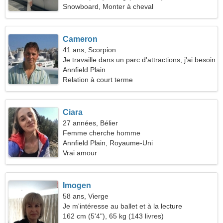
Snowboard, Monter à cheval
Cameron
41 ans, Scorpion
Je travaille dans un parc d'attractions, j'ai besoin
d'une femme romantique
Annfield Plain
Relation à court terme
Ciara
27 années, Bélier
Femme cherche homme
Annfield Plain, Royaume-Uni
Vrai amour
Imogen
58 ans, Vierge
Je m'intéresse au ballet et à la lecture
162 cm (5'4"), 65 kg (143 livres)