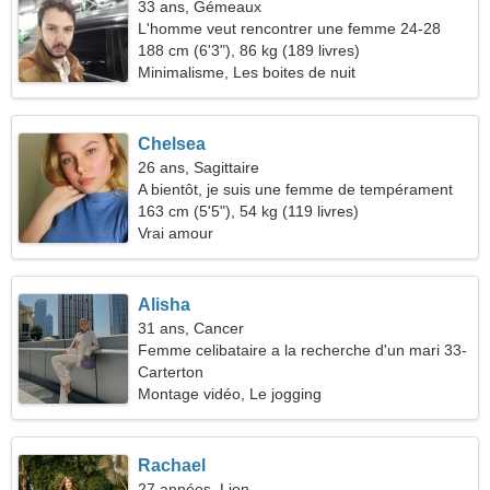
33 ans, Gémeaux
L'homme veut rencontrer une femme 24-28
188 cm (6'3"), 86 kg (189 livres)
Minimalisme, Les boites de nuit
Chelsea
26 ans, Sagittaire
A bientôt, je suis une femme de tempérament
163 cm (5'5"), 54 kg (119 livres)
Vrai amour
Alisha
31 ans, Cancer
Femme celibataire a la recherche d'un mari 33-
39
Carterton
Montage vidéo, Le jogging
Rachael
27 années, Lion