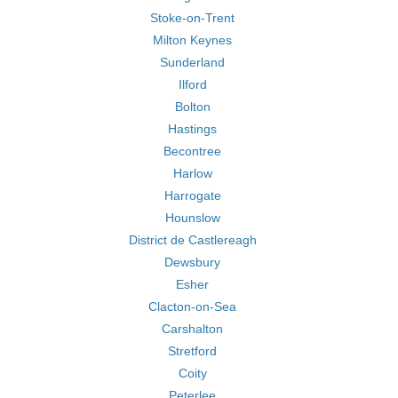
Stoke-on-Trent
Milton Keynes
Sunderland
Ilford
Bolton
Hastings
Becontree
Harlow
Harrogate
Hounslow
District de Castlereagh
Dewsbury
Esher
Clacton-on-Sea
Carshalton
Stretford
Coity
Peterlee