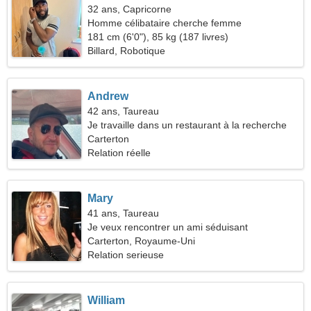
32 ans, Capricorne
Homme célibataire cherche femme
181 cm (6'0"), 85 kg (187 livres)
Billard, Robotique
Andrew
42 ans, Taureau
Je travaille dans un restaurant à la recherche
d'une femme romantique
Carterton
Relation réelle
Mary
41 ans, Taureau
Je veux rencontrer un ami séduisant
Carterton, Royaume-Uni
Relation serieuse
William