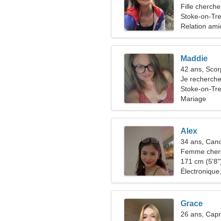
Fille cherche
Stoke-on-Tr
Relation ami
Maddie
42 ans, Scor
Je recherch
randonnée
Stoke-on-Tre
Mariage
Alex
34 ans, Can
Femme cherc
171 cm (5'8")
Électronique
Grace
26 ans, Capr