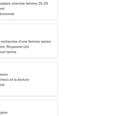
bataire cherche femme 25-28
ent
tronomie
recherche d'une femme senior
ent, Royaume-Uni
ourt terme
ssons
checs et la lecture
ent
rpion