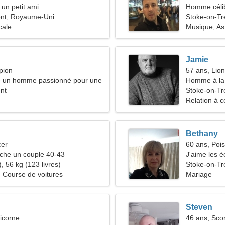
 un petit ami
Homme céli
ent, Royaume-Uni
Stoke-on-Tr
cale
Musique, As
Jamie
pion
57 ans, Lion
e un homme passionné pour une
Homme à la 
nt
46-52
Stoke-on-Tr
Relation à c
Bethany
cer
60 ans, Poi
he un couple 40-43
J'aime les é
, 56 kg (123 livres)
Stoke-on-Tr
, Course de voitures
Mariage
Steven
icorne
46 ans, Sco