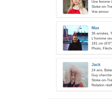
Une femme in
vous
Stoke-on-Tr
Vrai amour
Max
36 années, 
L'homme veu
181 cm (6'0")
Photo, Fléch
Jack
24 ans, Bala
Guy cherche 
Stoke-on-Tr
Relation réel