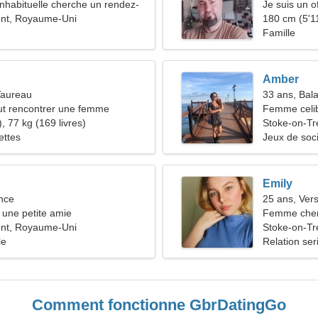
habituelle cherche un rendez-
Je suis un o
ent, Royaume-Uni
femme
180 cm (5'11
Famille
Amber
Taureau
33 ans, Bal
t rencontrer une femme
Femme celib
, 77 kg (169 livres)
36-40
Stoke-on-Tr
ettes
Jeux de soc
Emily
nce
25 ans, Ver
une petite amie
Femme che
ent, Royaume-Uni
Stoke-on-Tr
le
Relation ser
Comment fonctionne GbrDatingGo