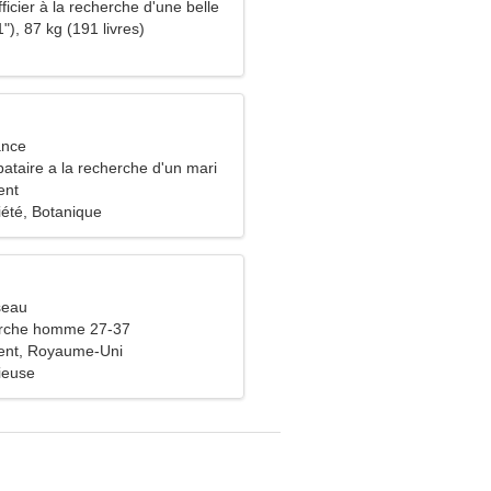
fficier à la recherche d'une belle
"), 87 kg (191 livres)
ance
ataire a la recherche d'un mari
ent
iété, Botanique
seau
rche homme 27-37
ent, Royaume-Uni
ieuse