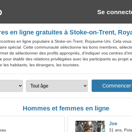
Se connect
es en ligne gratuites à Stoke-on-Trent, Ro
ncontres en ligne populaire à Stoke-on-Trent, Royaume-Uni. Cela vous
aire spécial. Cette communauté sélectionne les bons membres, sélectio
rmet de sélectionner des profils appropriés, d'indiquer vos centres d'i
ite pour établir des relations privilégiées avec les participants au projet
 les habitants, les étrangers, les touristes.
Hommes et femmes en ligne
Joe
reau
31 ans, Poi