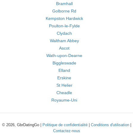
Bramhall
Golborne Rd
Kempston Hardwick
Poulton-le-Fylde
Clydach
Waltham Abbey
Ascot
Wath-upon-Dearne
Biggleswade
Elland
Erskine
St Helier
Cheadle
Royaume-Uni
© 2026, GbrDatingGo |
Politique de confidentialité
|
Conditions d'utilisation
|
Contactez-nous