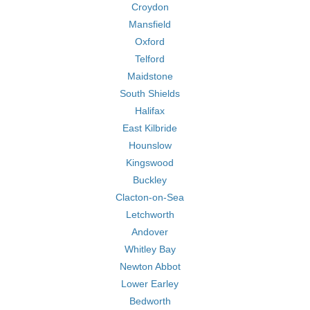
Croydon
Mansfield
Oxford
Telford
Maidstone
South Shields
Halifax
East Kilbride
Hounslow
Kingswood
Buckley
Clacton-on-Sea
Letchworth
Andover
Whitley Bay
Newton Abbot
Lower Earley
Bedworth