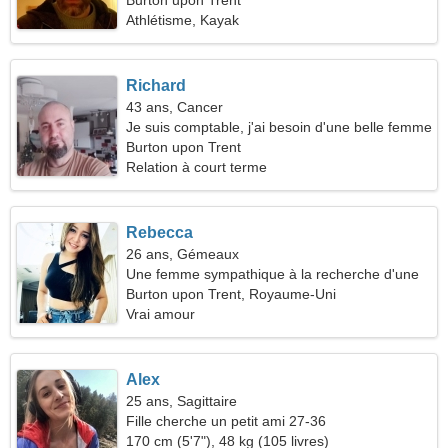
Burton upon Trent
Athlétisme, Kayak
Richard
43 ans, Cancer
Je suis comptable, j'ai besoin d'une belle femme
Burton upon Trent
Relation à court terme
Rebecca
26 ans, Gémeaux
Une femme sympathique à la recherche d'une
relation à long terme
Burton upon Trent, Royaume-Uni
Vrai amour
Alex
25 ans, Sagittaire
Fille cherche un petit ami 27-36
170 cm (5'7"), 48 kg (105 livres)