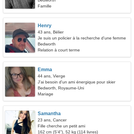
54
Bedworth
Famille
Henry
43 ans, Bélier
Je suis un policier à la recherche d'une femme
sociable
Bedworth
Relation à court terme
Emma
44 ans, Vierge
J'ai besoin d'un ami énergique pour skier
ensemble
Bedworth, Royaume-Uni
Mariage
Samantha
23 ans, Cancer
Fille cherche un petit ami
162 cm (5'4"), 52 kg (114 livres)