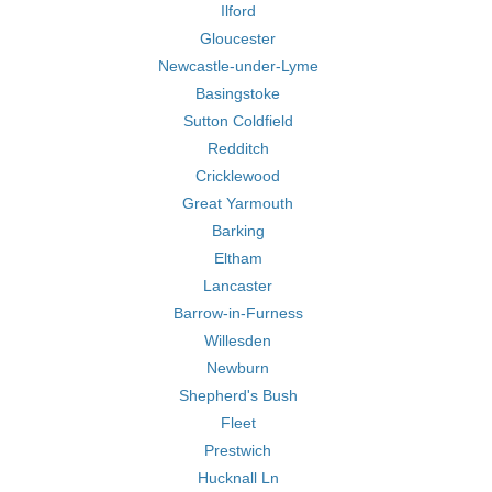
Ilford
Gloucester
Newcastle-under-Lyme
Basingstoke
Sutton Coldfield
Redditch
Cricklewood
Great Yarmouth
Barking
Eltham
Lancaster
Barrow-in-Furness
Willesden
Newburn
Shepherd's Bush
Fleet
Prestwich
Hucknall Ln