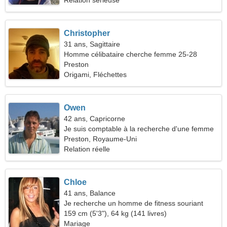
Relation serieuse
Christopher
31 ans, Sagittaire
Homme célibataire cherche femme 25-28
Preston
Origami, Fléchettes
Owen
42 ans, Capricorne
Je suis comptable à la recherche d'une femme
timide
Preston, Royaume-Uni
Relation réelle
Chloe
41 ans, Balance
Je recherche un homme de fitness souriant
159 cm (5'3"), 64 kg (141 livres)
Mariage