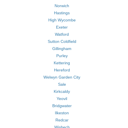
Norwich
Hastings
High Wycombe
Exeter
Watford
Sutton Coldfield
Gillingham
Purley
Kettering
Hereford
Welwyn Garden City
Sale
Kirkcaldy
Yeovil
Bridgwater
Ilkeston
Redcar
Wisbech