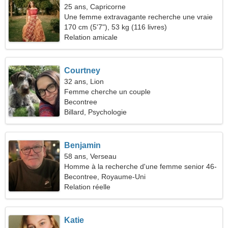
25 ans, Capricorne
Une femme extravagante recherche une vraie
relation
170 cm (5'7"), 53 kg (116 livres)
Relation amicale
Courtney
32 ans, Lion
Femme cherche un couple
Becontree
Billard, Psychologie
Benjamin
58 ans, Verseau
Homme à la recherche d'une femme senior 46-
54
Becontree, Royaume-Uni
Relation réelle
Katie