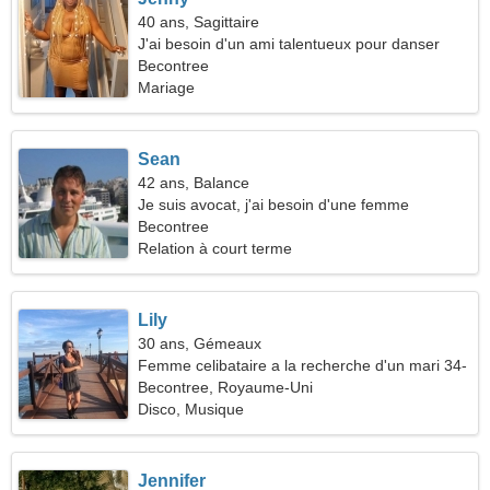
40 ans, Sagittaire
J'ai besoin d'un ami talentueux pour danser
ensemble
Becontree
Mariage
Sean
42 ans, Balance
Je suis avocat, j'ai besoin d'une femme
sympathique
Becontree
Relation à court terme
Lily
30 ans, Gémeaux
Femme celibataire a la recherche d'un mari 34-
37
Becontree, Royaume-Uni
Disco, Musique
Jennifer