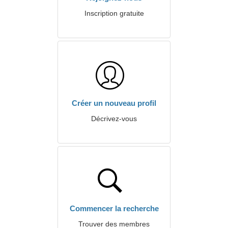
Inscription gratuite
Créer un nouveau profil
Décrivez-vous
Commencer la recherche
Trouver des membres