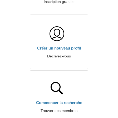
Inscription gratuite
Créer un nouveau profil
Décrivez-vous
Commencer la recherche
Trouver des membres