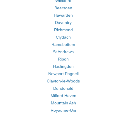
Wickford
Bearsden
Hawarden
Daventry
Richmond
Clydach
Ramsbottom
St Andrews
Ripon
Haslingden
Newport Pagnell
Clayton-le-Woods
Dundonald
Milford Haven
Mountain Ash
Royaume-Uni