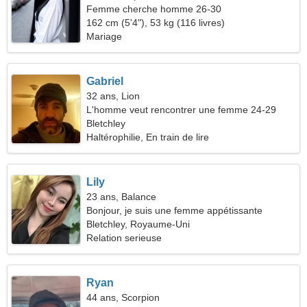
Femme cherche homme 26-30
162 cm (5'4"), 53 kg (116 livres)
Mariage
Gabriel
32 ans, Lion
L'homme veut rencontrer une femme 24-29
Bletchley
Haltérophilie, En train de lire
Lily
23 ans, Balance
Bonjour, je suis une femme appétissante
Bletchley, Royaume-Uni
Relation serieuse
Ryan
44 ans, Scorpion