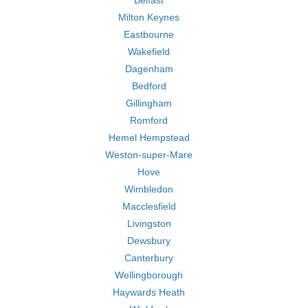
Belfast
Milton Keynes
Eastbourne
Wakefield
Dagenham
Bedford
Gillingham
Romford
Hemel Hempstead
Weston-super-Mare
Hove
Wimbledon
Macclesfield
Livingston
Dewsbury
Canterbury
Wellingborough
Haywards Heath