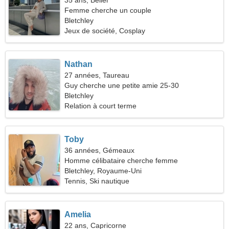
35 ans, Bélier
Femme cherche un couple
Bletchley
Jeux de société, Cosplay
Nathan
27 années, Taureau
Guy cherche une petite amie 25-30
Bletchley
Relation à court terme
Toby
36 années, Gémeaux
Homme célibataire cherche femme
Bletchley, Royaume-Uni
Tennis, Ski nautique
Amelia
22 ans, Capricorne