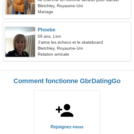
ensemble
Bletchley, Royaume-Uni
Mariage
Phoebe
59 ans, Lion
J'aime les échecs et le skateboard
Bletchley, Royaume-Uni
Relation amicale
Comment fonctionne GbrDatingGo
Rejoignez-nous