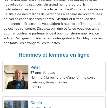
nouvelles connaissances. Un grand nombre de profils
d'utilisateurs réels contribue à la recherche d'un partenaire de vie.
Le site aide des millions de personnes à se faire de nombreuses
nouvelles connaissances et amis. Discuter et flirter avec des
personnes intéressantes vous aidera à atteindre n'importe quel
objectif de rencontre. Discutez en ligne et faites-vous des amis
pour rencontrer le partenaire idéal pour construire une relation
solide. Rejoignez un site de rencontre gratuit à Bletchley pour les
habitants, les étrangers, les touristes.
Hommes et femmes en ligne
Peter
57 ans, Verseau
Homme à la recherche d'une femme senior
Bletchley, Royaume-Uni
Famille
Caitlin