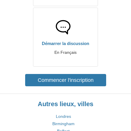
Démarrer la discussion
En Français
Commencer l'inscription
Autres lieux, villes
Londres
Birmingham