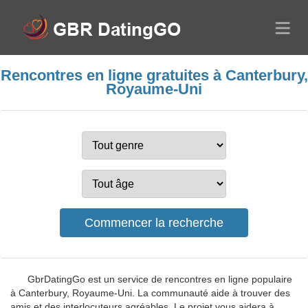
Rencontres en ligne gratuites à Canterbury,
Royaume-Uni
GbrDatingGo est un service de rencontres en ligne populaire
à Canterbury, Royaume-Uni. La communauté aide à trouver des
amis et des interlocuteurs agréables. Le projet vous aidera à