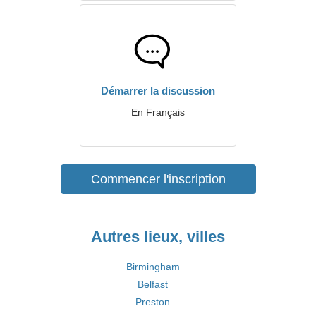
Démarrer la discussion
En Français
Commencer l'inscription
Autres lieux, villes
Birmingham
Belfast
Preston