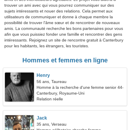
trouver un ami avec qui vous pourrez communiquer sur des
sujets intéressants et nouer des relations. Cela permet aux
utilisateurs de communiquer et donne à chaque membre la
possibilité de trouver l'âme sœur et de rencontrer de nouveaux
amis. La communauté recherche les bons partenaires pour vous
afin que vous puissiez fonder une famille et rencontrer des gens
intéressants. Rejoignez un site de rencontre gratuit à Canterbury
pour les habitants, les étrangers, les touristes.
Hommes et femmes en ligne
Henry
56 ans, Taureau
Homme à la recherche d'une femme senior 44-
53
Canterbury, Royaume-Uni
Relation réelle
Jack
35 ans, Verseau