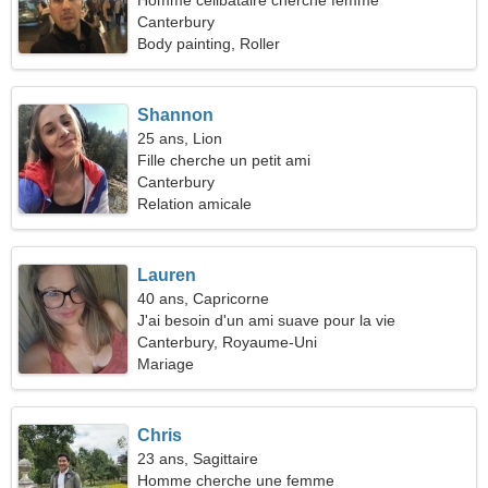
Homme célibataire cherche femme
Canterbury
Body painting, Roller
Shannon
25 ans, Lion
Fille cherche un petit ami
Canterbury
Relation amicale
Lauren
40 ans, Capricorne
J'ai besoin d'un ami suave pour la vie
Canterbury, Royaume-Uni
Mariage
Chris
23 ans, Sagittaire
Homme cherche une femme