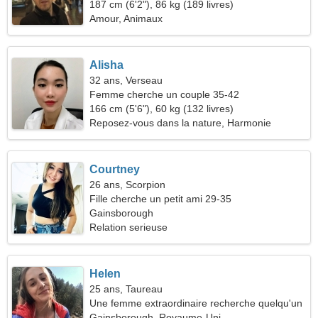
187 cm (6'2"), 86 kg (189 livres)
Amour, Animaux
Alisha
32 ans, Verseau
Femme cherche un couple 35-42
166 cm (5'6"), 60 kg (132 livres)
Reposez-vous dans la nature, Harmonie
intérieure
Courtney
26 ans, Scorpion
Fille cherche un petit ami 29-35
Gainsborough
Relation serieuse
Helen
25 ans, Taureau
Une femme extraordinaire recherche quelqu'un
comme vous
Gainsborough, Royaume-Uni