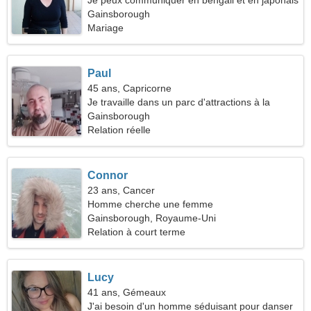
Je peux communiquer en bengali et en japonais
Gainsborough
Mariage
Paul
45 ans, Capricorne
Je travaille dans un parc d'attractions à la
recherche d'une femme fantastique
Gainsborough
Relation réelle
Connor
23 ans, Cancer
Homme cherche une femme
Gainsborough, Royaume-Uni
Relation à court terme
Lucy
41 ans, Gémeaux
J'ai besoin d'un homme séduisant pour danser