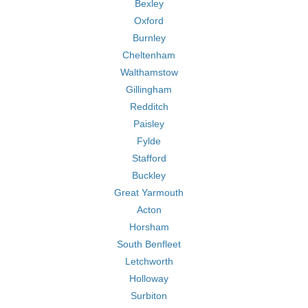
Bexley
Oxford
Burnley
Cheltenham
Walthamstow
Gillingham
Redditch
Paisley
Fylde
Stafford
Buckley
Great Yarmouth
Acton
Horsham
South Benfleet
Letchworth
Holloway
Surbiton