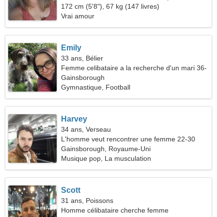
ensemble
172 cm (5'8"), 67 kg (147 livres)
Vrai amour
Emily
33 ans, Bélier
Femme celibataire a la recherche d'un mari 36-
41
Gainsborough
Gymnastique, Football
Harvey
34 ans, Verseau
L'homme veut rencontrer une femme 22-30
Gainsborough, Royaume-Uni
Musique pop, La musculation
Scott
31 ans, Poissons
Homme célibataire cherche femme