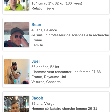
184 cm (6'1"), 82 kg (180 livres)
Relation réelle
Sean
43 ans, Balance
Je suis un professeur de sciences à la recherche
d'une femme humble
Frome
Famille
Joel
36 années, Bélier
L'homme veut rencontrer une femme 27-33
Frome, Royaume-Uni
Voitures, Concerts
Jacob
32 ans, Vierge
Homme célibataire cherche femme 26-31