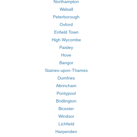
Northampton
Walsall
Peterborough
Oxford
Enfield Town
High Wycombe
Paisley
Hove
Bangor
Staines-upon-Thames
Dumfries
Altrincham
Pontypool
Bridlington
Bicester
Windsor
Lichfield
Harpenden