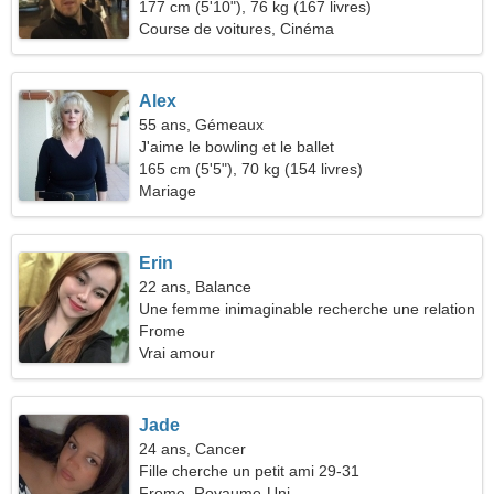
177 cm (5'10"), 76 kg (167 livres)
Course de voitures, Cinéma
Alex
55 ans, Gémeaux
J'aime le bowling et le ballet
165 cm (5'5"), 70 kg (154 livres)
Mariage
Erin
22 ans, Balance
Une femme inimaginable recherche une relation
sérieuse
Frome
Vrai amour
Jade
24 ans, Cancer
Fille cherche un petit ami 29-31
Frome, Royaume-Uni