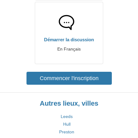
Démarrer la discussion
En Français
Commencer l'inscription
Autres lieux, villes
Leeds
Hull
Preston