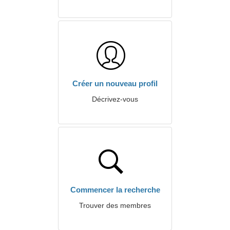
Créer un nouveau profil
Décrivez-vous
Commencer la recherche
Trouver des membres