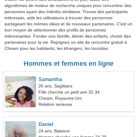
algorithmes de moteur de recherche uniques pour rencontrer des
personnes ayant des intérêts similaires. Trouve des participants
intéressés, aide les utilisateurs à trouver des personnes
partageant les mêmes idées et de nouveaux partenaires. C'est un
bon moyen de sélectionner des profils de personnes
intéressantes. Fonder une famille, élever des enfants, choisir des
partenaires pour la vie. Rejoignez un site de rencontre gratuit à
Cheam pour les habitants, les étrangers, les touristes.
Hommes et femmes en ligne
Samantha
26 ans, Sagittaire
Fille cherche un petit ami 31-34
Cheam, Royaume-Uni
Relation serieuse
Daniel
24 ans, Balance