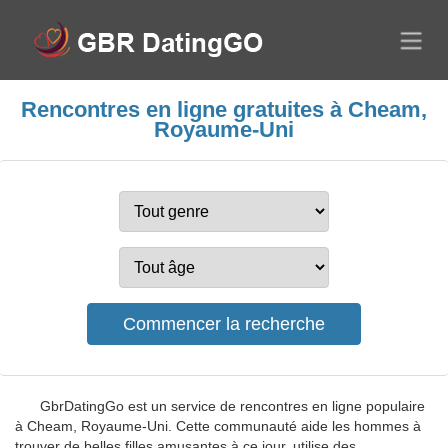
Rencontres en ligne gratuites à Cheam,
Royaume-Uni
GbrDatingGo est un service de rencontres en ligne populaire
à Cheam, Royaume-Uni. Cette communauté aide les hommes à
trouver de belles filles amusantes à ce jour, utilise des