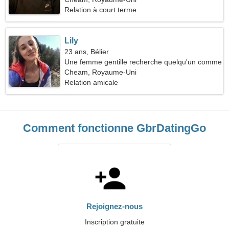
Relation à court terme
Lily
23 ans, Bélier
Une femme gentille recherche quelqu'un comme
vous
Cheam, Royaume-Uni
Relation amicale
Comment fonctionne GbrDatingGo
Rejoignez-nous
Inscription gratuite