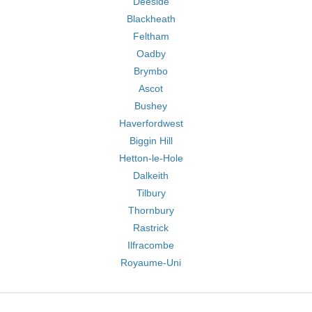
Deeside
Blackheath
Feltham
Oadby
Brymbo
Ascot
Bushey
Haverfordwest
Biggin Hill
Hetton-le-Hole
Dalkeith
Tilbury
Thornbury
Rastrick
Ilfracombe
Royaume-Uni