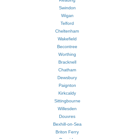
Reading
Swindon
Wigan
Telford
Cheltenham
Wakefield
Becontree
Worthing
Bracknell
Chatham
Dewsbury
Paignton
Kirkcaldy
Sittingbourne
Willesden
Douvres
Bexhill-on-Sea
Briton Ferry