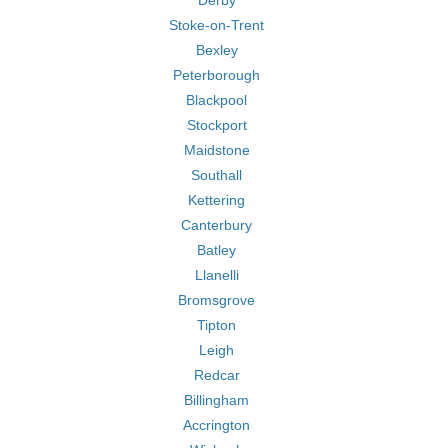
Derby
Stoke-on-Trent
Bexley
Peterborough
Blackpool
Stockport
Maidstone
Southall
Kettering
Canterbury
Batley
Llanelli
Bromsgrove
Tipton
Leigh
Redcar
Billingham
Accrington