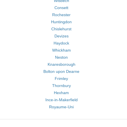
Wisbech
Consett
Rochester
Huntingdon
Chislehurst
Devizes
Haydock
Whickham
Neston
Knaresborough
Bolton upon Dearne
Frimley
Thornbury
Hexham
Ince-in-Makerfield
Royaume-Uni