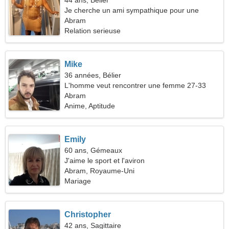
44 ans, Bélier
Je cherche un ami sympathique pour une
randonnée
Abram
Relation serieuse
Mike
36 années, Bélier
L'homme veut rencontrer une femme 27-33
Abram
Anime, Aptitude
Emily
60 ans, Gémeaux
J'aime le sport et l'aviron
Abram, Royaume-Uni
Mariage
Christopher
42 ans, Sagittaire