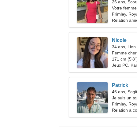
26 ans, Scor
Votre femme
Frimley, Ro
Relation ami
Nicole
34 ans, Lion
Femme cherc
171 cm (5'8")
Jeux PC, Ka
Patrick
46 ans, Sagit
Je suis un to
femme graci
Frimley, Ro
Relation à c