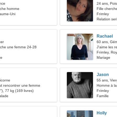
nce
24 ans, Poi
rche homme
Fille cherch
yaume-Uni
Frimley
Relation ser
Rachael
cer
60 ans, Gé
che une femme 24-28
J'aime les r
Frimley, Ro
le
Mariage
Jason
icorne
55 ans, Vie
t rencontrer une femme
Homme à la 
), 77 kg (169 livres)
46-50
Frimley
alade
Famille
Holly