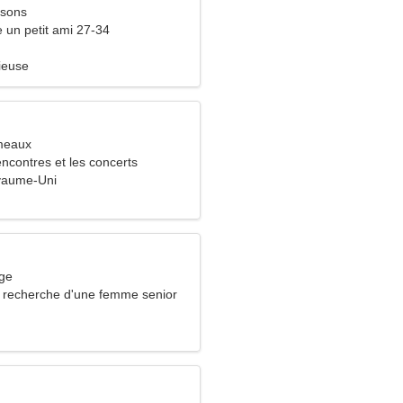
ssons
e un petit ami 27-34
ieuse
meaux
encontres et les concerts
yaume-Uni
rge
recherche d'une femme senior