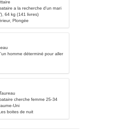
ttaire
ataire a la recherche d'un mari
), 64 kg (141 livres)
érieur, Plongée
seau
 d'un homme déterminé pour aller
emble
Taureau
bataire cherche femme 25-34
yaume-Uni
Les boites de nuit