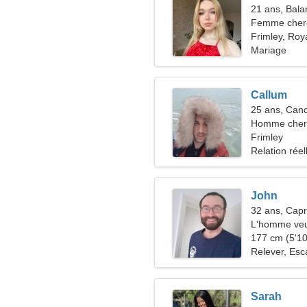
21 ans, Bala
Femme che
Frimley, Ro
Mariage
Callum
25 ans, Can
Homme cher
Frimley
Relation réel
John
32 ans, Capr
L'homme veu
177 cm (5'10"
Relever, Esc
Sarah