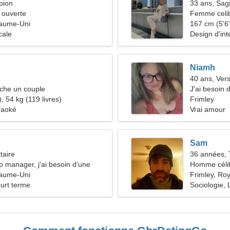
pion
33 ans, Sagi
 ouverte
Femme celib
yaume-Uni
38-40
167 cm (5'6"
cale
Design d'int
Niamh
40 ans, Ver
he un couple
J'ai besoin
, 54 kg (119 livres)
camper ens
Frimley
raoké
Vrai amour
Sam
taire
36 années, 
p manager, j'ai besoin d'une
Homme céli
euse
yaume-Uni
Frimley, Ro
ourt terme
Sociologie, 