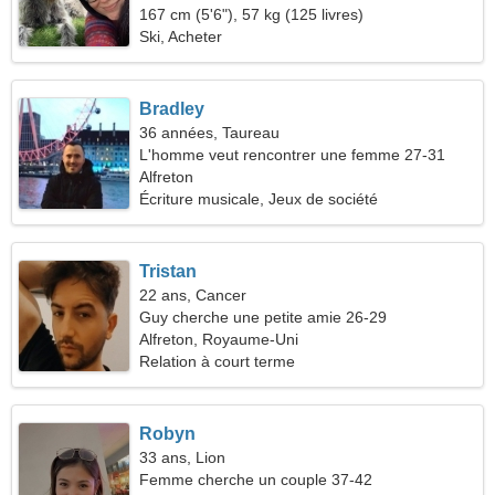
42
167 cm (5'6"), 57 kg (125 livres)
Ski, Acheter
Bradley
36 années, Taureau
L'homme veut rencontrer une femme 27-31
Alfreton
Écriture musicale, Jeux de société
Tristan
22 ans, Cancer
Guy cherche une petite amie 26-29
Alfreton, Royaume-Uni
Relation à court terme
Robyn
33 ans, Lion
Femme cherche un couple 37-42