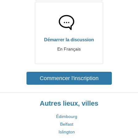
Démarrer la discussion
En Français
Commencer l'inscription
Autres lieux, villes
Édimbourg
Belfast
Islington