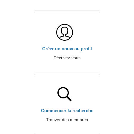
Créer un nouveau profil
Décrivez-vous
Commencer la recherche
Trouver des membres