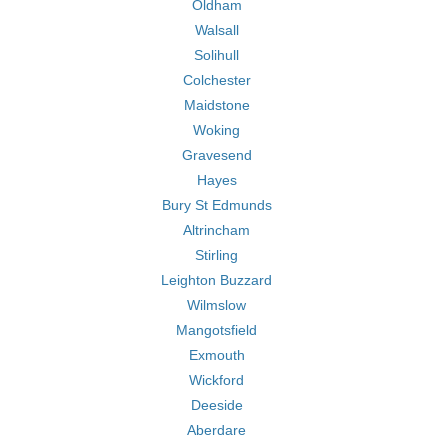
Oldham
Walsall
Solihull
Colchester
Maidstone
Woking
Gravesend
Hayes
Bury St Edmunds
Altrincham
Stirling
Leighton Buzzard
Wilmslow
Mangotsfield
Exmouth
Wickford
Deeside
Aberdare