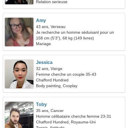
Relation serieuse
Amy
43 ans, Verseau
Je recherche un homme séduisant pour un
voyage commun
158 cm (5'3"), 68 kg (149 livres)
Mariage
Jessica
32 ans, Vierge
Femme cherche un couple 35-43
Chafford Hundred
Body painting, Cosplay
Toby
35 ans, Cancer
Homme célibataire cherche femme 23-31
Chafford Hundred, Royaume-Uni
Tennis, Aptitude