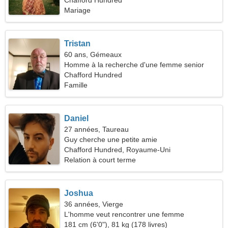
sérieuse
Chafford Hundred
Mariage
Tristan
60 ans, Gémeaux
Homme à la recherche d'une femme senior
Chafford Hundred
Famille
Daniel
27 années, Taureau
Guy cherche une petite amie
Chafford Hundred, Royaume-Uni
Relation à court terme
Joshua
36 années, Vierge
L'homme veut rencontrer une femme
181 cm (6'0"), 81 kg (178 livres)